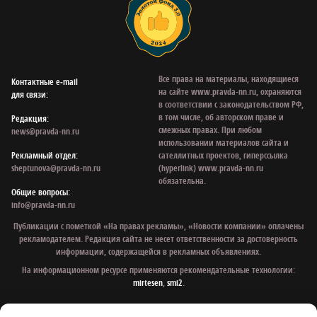
Все права на материалы, находящиеся
Контактные e‑mail
на сайте www.pravda-nn.ru, охраняются
для связи:
в соответствии с законодательством РФ,
в том числе, об авторском праве и
Редакция:
смежных правах. При любом
news@pravda-nn.ru
использовании материалов сайта и
Рекламный отдел:
сателлитных проектов, гиперссылка
sheptunova@pravda-nn.ru
(hyperlink) www.pravda-nn.ru
обязательна.
Общие вопросы:
info@pravda-nn.ru
Публикации с пометкой «На правах рекламы», «Новости компании» оплачены
рекламодателем. Редакция сайта не несет ответственности за достоверность
информации, содержащейся в рекламных объявлениях.
На информационном ресурсе применяются рекомендательные технологии:
mirtesen
,
smi2
.