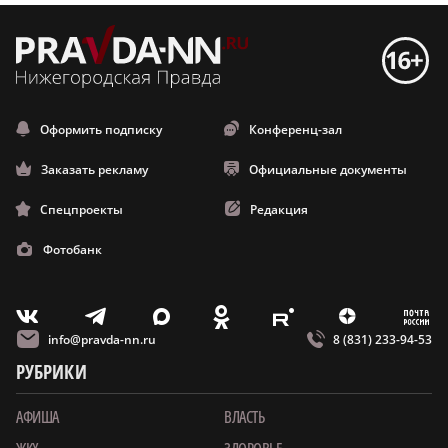
Оформить подписку
Конференц-зал
Заказать рекламу
Официальные документы
Спецпроекты
Редакция
Фотобанк
m
T
O
Z
X
E
V
info@pravda-nn.ru
8 (831) 233-94-53
РУБРИКИ
АФИША
ВЛАСТЬ