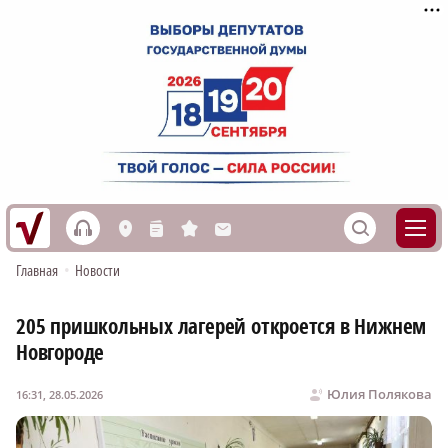
h
S
L
n
s
M
Главная
•
Новости
205 пришкольных лагерей откроется в Нижнем
Новгороде
Юлия Полякова
16:31, 28.05.2026