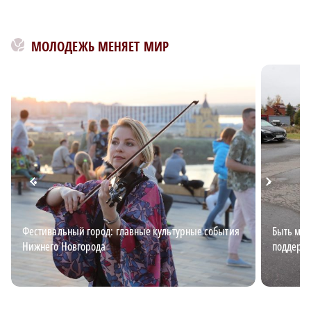
МОЛОДЕЖЬ МЕНЯЕТ МИР
Фестивальный город: главные культурные события
Быть мно
Нижнего Новгорода
поддержк