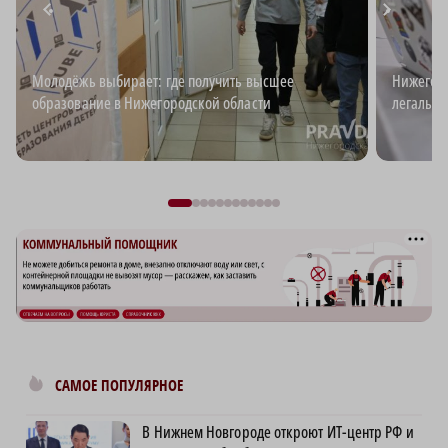
Молодёжь выбирает: где получить высшее
Нижегоро
образование в Нижегородской области
легальн
САМОЕ ПОПУЛЯРНОЕ
В Нижнем Новгороде откроют ИТ-центр РФ и