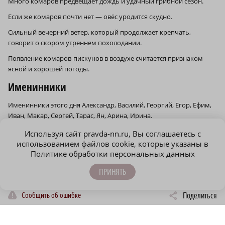
Много комаров предвещает дождь и удачный грибной сезон.
Если же комаров почти нет — овёс уродится скудно.
Сильный вечерний ветер, который продолжает крепчать,
говорит о скором утреннем похолодании.
Появление комаров-пискунов в воздухе считается признаком
ясной и хорошей погоды.
Именинники
Именинники этого дня Александр, Василий, Георгий, Егор, Ефим,
Иван, Макар, Сергей, Тарас, Ян, Арина, Ирина.
Геомагнитный прогноз
Используя сайт pravda-nn.ru, Вы соглашаетесь с
использованием файлов cookie, которые указаны в
Геомагнитная активность 26 мая ожидается силой в 2 балла. Это
Политике обработки персональных данных
слабые колебания магнитного поля, которые не повлияют на
ПРИНЯТЬ
атмосферу и чувствительных людей.
Сообщить об ошибке
Поделиться