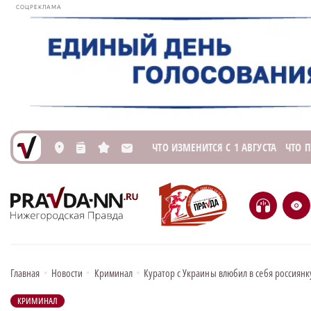
СОЦРЕКЛАМА
ЧТО ИЗМЕНИТСЯ С 1 АВГУСТА
ЧТО 
L
n
s
M
H
e
Главная
•
Новости
•
Криминал
•
Куратор с Украины влюбил в себя россиянк
КРИМИНАЛ