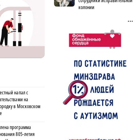
сотрудники исправительной
колонии
естный напал с
ательствами на
ородку в Московском
е
лена программа
нования 805-летия