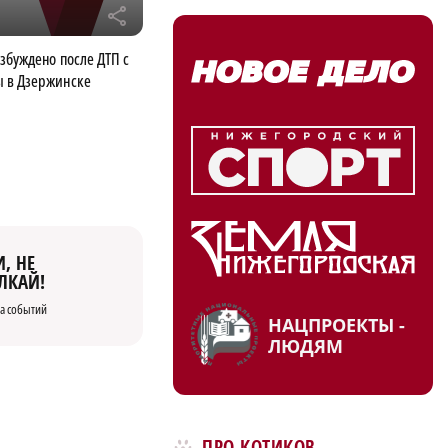
r
збуждено после ДТП с
 в Дзержинске
, НЕ
ЛКАЙ!
а событий
НАЦПРОЕКТЫ -
ЛЮДЯМ
ПРО КОТИКОВ