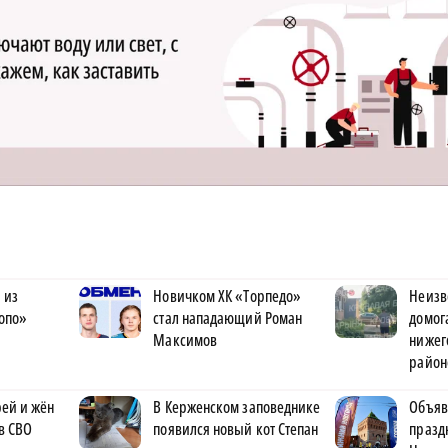
 из
Новичком ХК «Торпедо»
Неизв
опо»
стал нападающий Роман
домог
Максимов
нижег
район
ей и жён
В Керженском заповеднике
Объяв
в СВО
появился новый кот Степан
празд