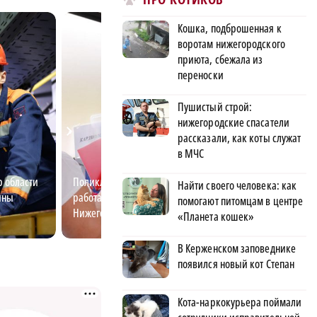
Кошка, подброшенная к
воротам нижегородского
приюта, сбежала из
переноски
Пушистый строй:
нижегородские спасатели
рассказали, как коты служат
в МЧС
 области
Поликлиника на колесах: как
Нижегородская б
Найти своего человека: как
йны
работают «Поезда здоровья» в
первой на межд
помогают питомцам в центре
Нижегородской области
турнире
«Планета кошек»
В Керженском заповеднике
появился новый кот Степан
Кота-наркокурьера поймали