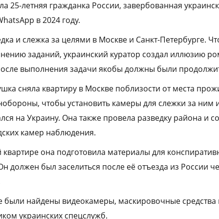
а 25-летняя гражданка России, завербованная украинс
hatsApp в 2024 году.
дка и слежка за целями в Москве и Санкт-Петербурге. Ч
нению заданий, украинский куратор создал иллюзию р
осле выполнения задачи якобы должны были продолжить
вушка сняла квартиру в Москве поблизости от места про
бороны, чтобы установить камеры для слежки за ним 
лся на Украину. Она также провела разведку района и с
дских камер наблюдения.
й квартире она подготовила материалы для конспирати
Он должен был заселиться после её отъезда из России ч
.
е были найдены видеокамеры, маскировочные средства 
иком украинских спецслужб.