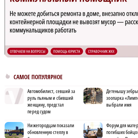
САМОЕ ПОПУЛЯРНОЕ
Автомобилист, севший за
Детенышу зебры
руль пьяным и сбивший
зоопарка «Лимп
женщину, предстал
выбрали имя
перед судом
Нижегородцам показали
Форум для матер
обновленную стеллу в
погибших бойцо