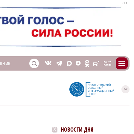
m
T
O
ЩНИК
Z
X
E
S
V
с
НОВОСТИ ДНЯ