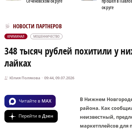
Сеченовском округе
прошёл в Павло
округе
Новости МирТесен
НОВОСТИ ПАРТНЕРОВ
КРИМИНАЛ
МОШЕННИЧЕСТВО
348 тысяч рублей похитили у н
лайках
Юлия Полякова
09:44, 09.07.2026
В Нижнем Новгороде
Читайте в
MAX
района. Как сообщил
Перейти в
Дзен
неизвестный, предл
маркетплейсов для 