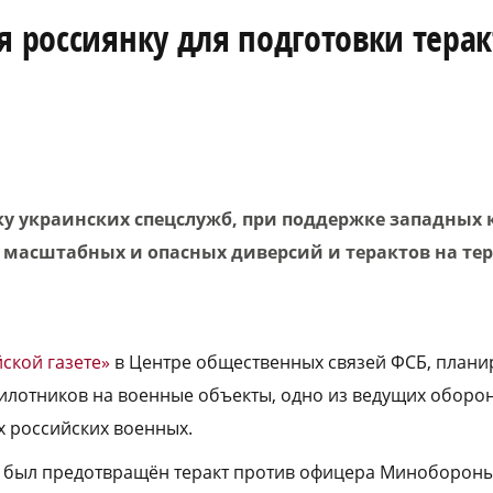
я россиянку для подготовки терак
ку украинских спецслужб, при поддержке западных 
 масштабных и опасных диверсий и терактов на те
ской газете»
в Центре общественных связей ФСБ, планир
илотников на военные объекты, одно из ведущих оборо
 российских военных.
и, был предотвращён теракт против офицера Миноборон