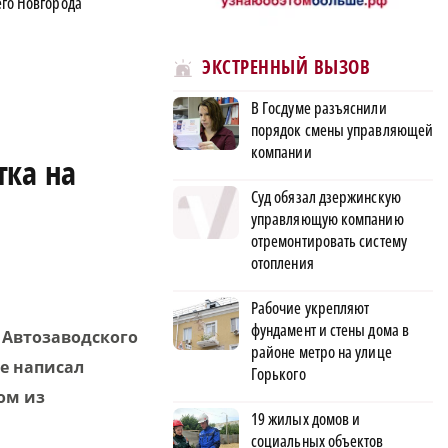
го Новгорода
ЭКСТРЕННЫЙ ВЫЗОВ
В Госдуме разъяснили
порядок смены управляющей
компании
тка на
Суд обязал дзержинскую
управляющую компанию
отремонтировать систему
отопления
Рабочие укрепляют
фундамент и стены дома в
 Автозаводского
районе метро на улице
ре написал
Горького
ом из
19 жилых домов и
социальных объектов