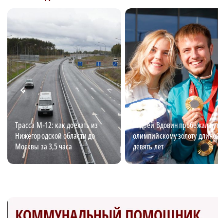
Трасса М‑12: как доехать из
Андрей Вдовин пробежал пут
Нижегородской области до
олимпийскому золоту длино
Москвы за 3,5 часа
девять лет