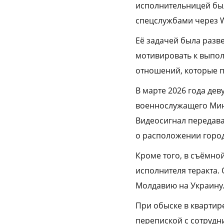
исполнительницей был
спецслужбами через W
Её задачей была разве
мотивировать к выпол
отношений, которые п
В марте 2026 года де
военнослужащего Мино
Видеосигнал передава
о расположении горо
Кроме того, в съёмно
исполнителя теракта. 
Молдавию на Украину
При обыске в квартир
перепиской с сотрудн