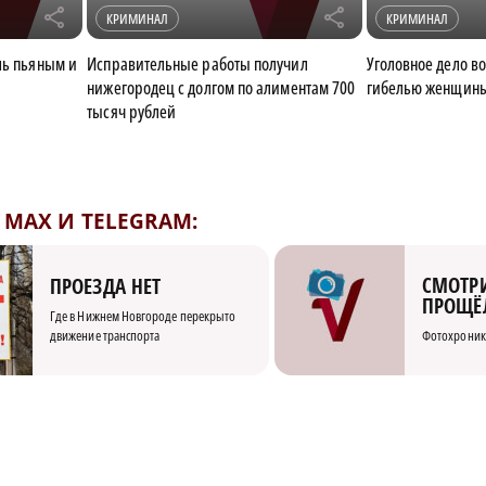
r
r
КРИМИНАЛ
КРИМИНАЛ
ль пьяным и
Исправительные работы получил
Уголовное дело во
нижегородец с долгом по алиментам 700
гибелью женщины
тысяч рублей
MAX И TELEGRAM:
СМОТРИ
ПРОЕЗДА НЕТ
ПРОЩЁ
Где в Нижнем Новгороде перекрыто
движение транспорта
Фотохроник