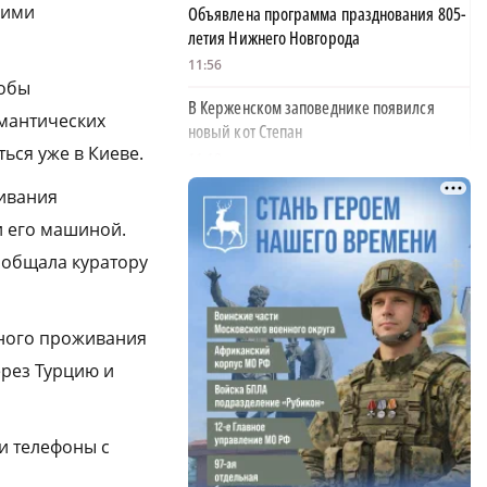
кими
Объявлена программа празднования 805-
летия Нижнего Новгорода
11:56
тобы
В Керженском заповеднике появился
омантических
новый кот Степан
ся уже в Киеве.
11:18
живания
На 30% вырос средний проходной балл в
нижегородских вузах
и его машиной.
11:00
ообщала куратору
Пожарные тушат огонь на проспекте
Ленина в Дзержинске
вного проживания
10:23
ерез Турцию и
В Нижнем Новгороде убирают деревья,
упавшие после урагана
10:02
и телефоны с