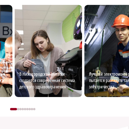
ь к
В Нижегородской области
Лучший электромонтёр
й в
создается современная система
пытается разгадать та
детского здравоохранения
электричества