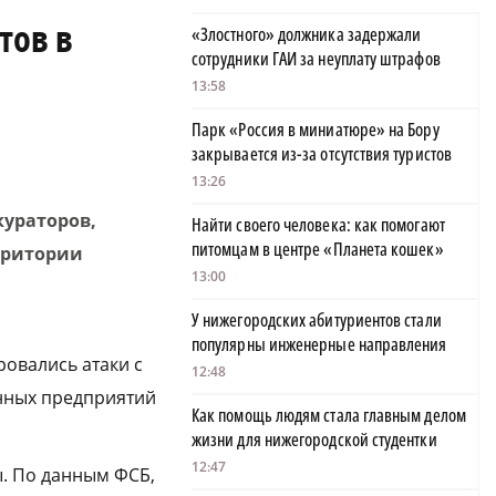
тов в
«Злостного» должника задержали
сотрудники ГАИ за неуплату штрафов
13:58
Парк «Россия в миниатюре» на Бору
закрывается из-за отсутствия туристов
13:26
кураторов,
Найти своего человека: как помогают
питомцам в центре «Планета кошек»
рритории
13:00
У нижегородских абитуриентов стали
популярны инженерные направления
овались атаки с
12:48
нных предприятий
Как помощь людям стала главным делом
жизни для нижегородской студентки
12:47
ы. По данным ФСБ,