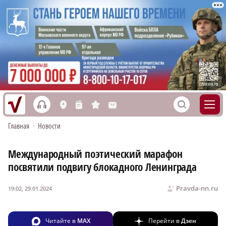
h
S
L
n
s
M
Главная
•
Новости
Международный поэтический марафон
посвятили подвигу блокадного Ленинграда
Pravda-nn.ru
19:02, 29.01.2024
Читайте в
MAX
Перейти в
Дзен