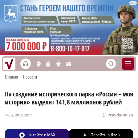
h
S
L
n
s
M
Главная
•
Новости
На создание исторического парка «Россия – моя
история» выделят 141,8 миллионов рублей
Pravda-nn.ru
14:52, 28.03.2017
Читайте в
MAX
Перейти в
Дзен