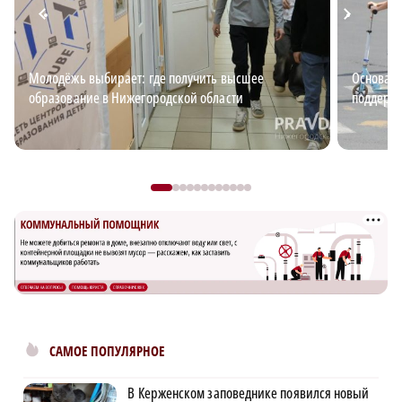
Молодёжь выбирает: где получить высшее
Основа б
образование в Нижегородской области
поддержи
САМОЕ ПОПУЛЯРНОЕ
В Керженском заповеднике появился новый