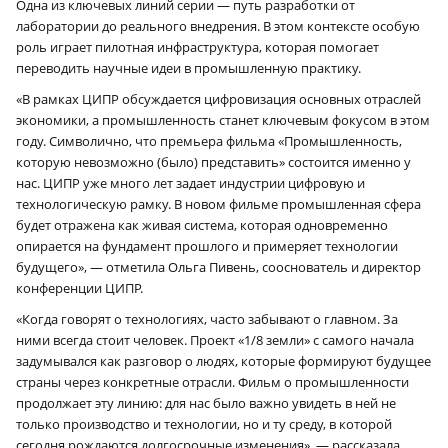
Одна из ключевых линий серии — путь разработки от
лаборатории до реального внедрения. В этом контексте особую
роль играет пилотная инфраструктура, которая помогает
переводить научные идеи в промышленную практику.
«В рамках ЦИПР обсуждается цифровизация основных отраслей
экономики, а промышленность станет ключевым фокусом в этом
году. Символично, что премьера фильма «Промышленность,
которую невозможно (было) представить» состоится именно у
нас. ЦИПР уже много лет задает индустрии цифровую и
технологическую рамку. В новом фильме промышленная сфера
будет отражена как живая система, которая одновременно
опирается на фундамент прошлого и примеряет технологии
будущего», — отметила Ольга Пивень, сооснователь и директор
конференции ЦИПР.
«Когда говорят о технологиях, часто забывают о главном. За
ними всегда стоит человек. Проект «1/8 земли» с самого начала
задумывался как разговор о людях, которые формируют будущее
страны через конкретные отрасли. Фильм о промышленности
продолжает эту линию: для нас было важно увидеть в ней не
только производство и технологии, но и ту среду, в которой
сегодня рождаются долгосрочные изменения», — рассказала