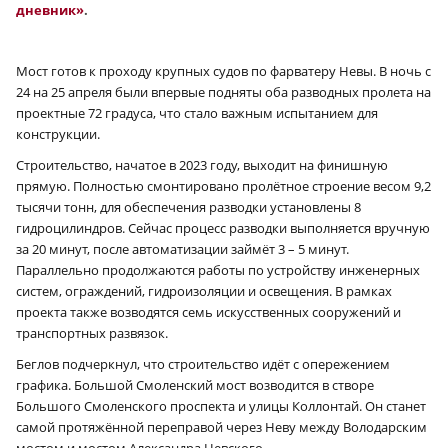
дневник»
.
Мост готов к проходу крупных судов по фарватеру Невы. В ночь с
24 на 25 апреля были впервые подняты оба разводных пролета на
проектные 72 градуса, что стало важным испытанием для
конструкции.
Строительство, начатое в 2023 году, выходит на финишную
прямую. Полностью смонтировано пролётное строение весом 9,2
тысячи тонн, для обеспечения разводки установлены 8
гидроцилиндров. Сейчас процесс разводки выполняется вручную
за 20 минут, после автоматизации займёт 3 – 5 минут.
Параллельно продолжаются работы по устройству инженерных
систем, ограждений, гидроизоляции и освещения. В рамках
проекта также возводятся семь искусственных сооружений и
транспортных развязок.
Беглов подчеркнул, что строительство идёт с опережением
графика. Большой Смоленский мост возводится в створе
Большого Смоленского проспекта и улицы Коллонтай. Он станет
самой протяжённой переправой через Неву между Володарским
мостом и мостом Александра Невского.