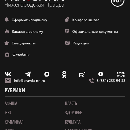
Оформить подписку
Конференц-зал
Заказать рекламу
Официальные документы
Спецпроекты
Редакция
Фотобанк
m
T
O
Z
X
E
V
info@pravda-nn.ru
8 (831) 233-94-53
РУБРИКИ
АФИША
ВЛАСТЬ
ЖКХ
ЗДОРОВЬЕ
КРИМИНАЛ
КУЛЬТУРА