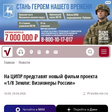
h
S
L
n
s
M
Главная
•
Новости
На ЦИПР представят новый фильм проекта
«1/8 Земли: Визионеры России»
Pravda-nn.ru
16:09, 29.04.2026
Читайте в
MAX
Перейти в
Дзен