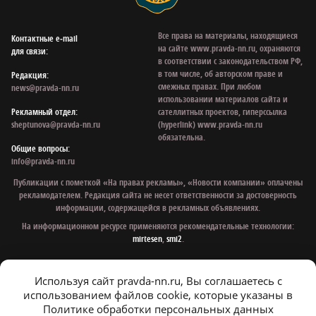
Все права на материалы, находящиеся
Контактные e‑mail
на сайте www.pravda-nn.ru, охраняются
для связи:
в соответствии с законодательством РФ,
в том числе, об авторском праве и
Редакция:
смежных правах. При любом
news@pravda-nn.ru
использовании материалов сайта и
Рекламный отдел:
сателлитных проектов, гиперссылка
sheptunova@pravda-nn.ru
(hyperlink) www.pravda-nn.ru
обязательна.
Общие вопросы:
info@pravda-nn.ru
Публикации с пометкой «На правах рекламы», «Новости компании» оплачены
рекламодателем. Редакция сайта не несет ответственности за достоверность
информации, содержащейся в рекламных объявлениях.
На информационном ресурсе применяются рекомендательные технологии:
mirtesen
,
smi2
.
Используя сайт pravda-nn.ru, Вы соглашаетесь с
© 1997 - 2026 Газета «Нижегородская правда»
использованием файлов cookie, которые указаны в
Политика конфиденциальности
Политике обработки персональных данных