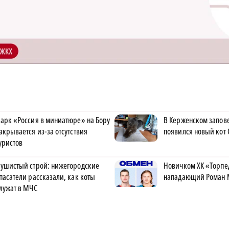
арк «Россия в миниатюре» на Бору
В Керженском запов
акрывается из-за отсутствия
появился новый кот 
уристов
ушистый строй: нижегородские
Новичком ХК «Торпе
пасатели рассказали, как коты
нападающий Роман 
лужат в МЧС