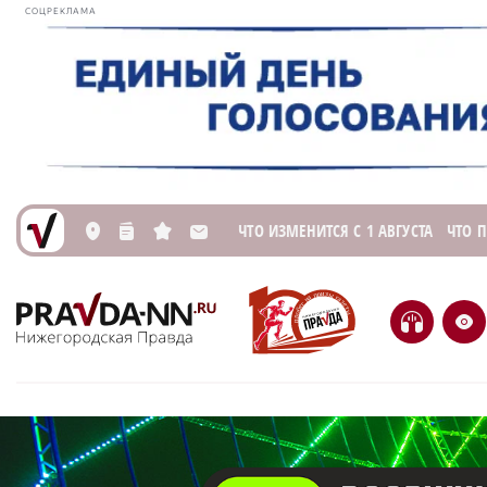
СОЦРЕКЛАМА
ЧТО ИЗМЕНИТСЯ С 1 АВГУСТА
ЧТО 
L
n
s
M
H
e