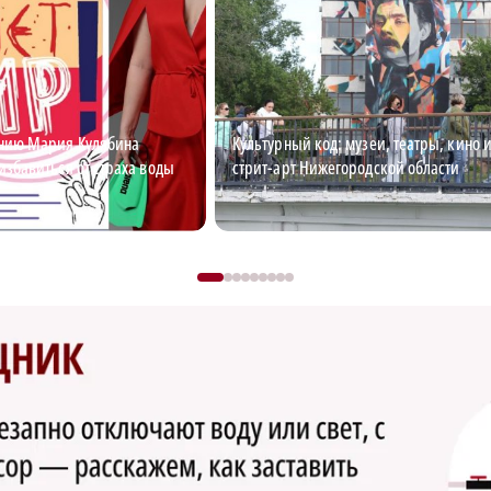
анию Мария Кулябина
Культурный код: музеи, театры, кино 
избавиться от страха воды
стрит-арт Нижегородской области