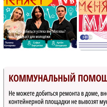
Можно ли добиться успеха вне Москвы?
Тренер по плав
Новый подкаст для молодёжи
рассказала, как 