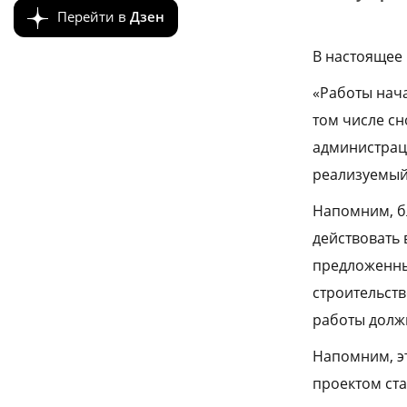
Перейти в
Дзен
В настоящее 
«Работы нача
том числе сн
администраци
реализуемый
Напомним, б
действовать 
предложенны
строительств
работы должн
Напомним, э
проектом ста