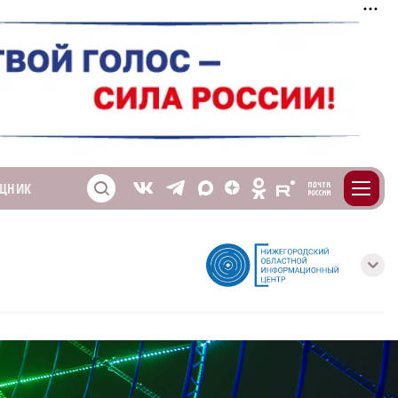
m
T
O
ЩНИК
Z
X
E
S
V
с