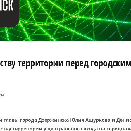
йству территории перед городск
ей
 главы города Дзержинска Юлия Ашуркова и Денис 
ству территории у центрального входа на городско