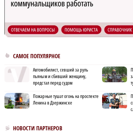
САМОЕ ПОПУЛЯРНОЕ
Автомобилист, севший за руль
П
пьяным и сбивший женщину,
з
предстал перед судом
т
Пожарные тушат огонь на проспекте
П
Ленина в Дзержинске
с
с
Новости МирТесен
НОВОСТИ ПАРТНЕРОВ