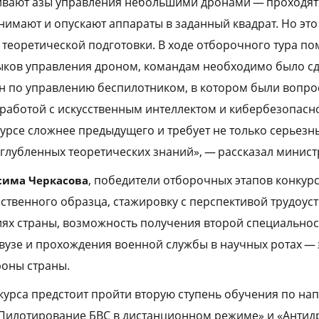
ивают азы управления небольшими дронами — проходят 
нимают и опускают аппараты в заданный квадрат. Но это 
теоретической подготовки. В ходе отборочного тура п
ыков управления дроном, командам необходимо было сд
н по управлению беспилотником, в котором были вопро
, работой с искусственным интеллектом и кибербезопас
урсе сложнее предыдущего и требует не только серьезн
углубленных теоретических знаний», — рассказал минист
, победители отборочных этапов конкур
сима Черкасова
рственного образца, стажировку с перспективой трудоус
ях страны, возможность получения второй специально
вузе и прохождения военной службы в научных ротах — 
роны страны.
курса предстоит пройти вторую ступень обучения по н
«Пилотирование БВС в дистанционном режиме» и «Антидр