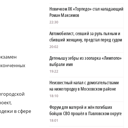
Новичком ХК «Торпедо» стал нападающий
Роман Максимов
22:30
Автомобилист, севший за руль пьяным и
сбивший женщину, предстал перед судом
20:02
экзамен
Детенышу зебры из зоопарка «Лимпопо»
выбрали имя
аконченных
19:22
Неизвестный напал с домогательствами
на нижегородку в Московском районе
егородской
18:10
оект,
Форум для матерей и жён погибших
дежи в сфере
бойцов СВО прошёл в Павловском округе
18:01