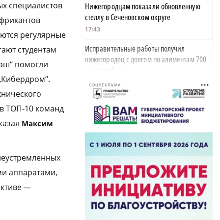
ых специалистов
Нижегородцам показали обновленную
стеллу в Сеченовском округе
Африкантов
17:43
уются регулярные
Исправительные работы получил
ают студентам
нижегородец с долгом по алиментам 700
маш“ помогли
тысяч рублей
„Кибердром“.
17:37
СОЦРЕКЛАМА
хнического
Обращения пострадавших продавцов WB
в ТОП-10 команд
рассмотрят на заседании оперштаба в
сказал
августе
Максим
17:21
Нижегородская область вошла в число
елеустремленных
лидеров научно-популярного туризма
ми аппаратами,
17:10
ективе —
Специальный концерт «Музыка
балконов» пройдет в Нижнем Новгороде
15 августа