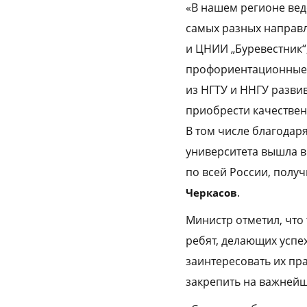
«В нашем регионе вед
самых разных направл
и ЦНИИ „Буревестник“
профориентационные 
из НГТУ и ННГУ разви
приобрести качествен
В том числе благодар
университета вышла в
по всей России, получ
.
Черкасов
Министр отметил, что
ребят, делающих успе
заинтересовать их пр
закрепить на важнейш