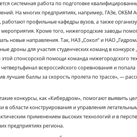
ется системная работа по подготовке квалифицированн
ений. На многих предприятиях, например, ГАЗе, ОКБМ 
, работают профильные кафедры вузов, а также организ
мероприятия. Кроме того, нижегородские заводы помог
вать новые направления. Так, НАЗ „Сокол“ и НАО „Гидро
ные дроны для участия студенческих команд в конкурсе 
я этой спонсорской помощи команда нижегородского те
 четвертьфинал всероссийского соревнования и попала 
ив лучшие баллы за скорость пролета по трассе», — рас
 такие конкурсы, как «Кибердром», помогают выявить ц
хи в области конструирования и управления летательны
актическим применением высоких технологий и в персп
их предприятиях региона.