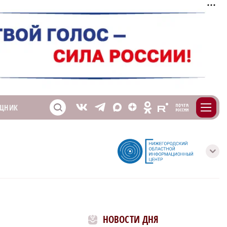
m
T
O
ЩНИК
Z
X
E
S
V
с
НОВОСТИ ДНЯ