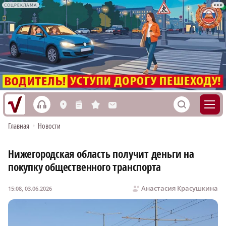
СОЦРЕКЛАМА
h
S
L
n
s
M
Главная
•
Новости
Нижегородская область получит деньги на
покупку общественного транспорта
Анастасия Красушкина
15:08, 03.06.2026