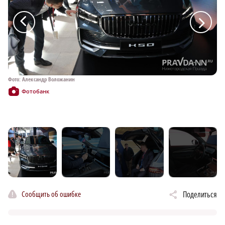
a
a
Фото: Александр Воложанин
Фо
Фотобанк
Сообщить об ошибке
Поделиться