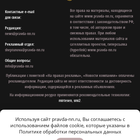
Все права на материалы, находящиеся
Контактные e‑mail
на сайте www.pravda-nn.ru, охраняются
для связи:
в соответствии с законодательством РФ,
в том числе, об авторском праве и
Редакция:
смежных правах. При любом
news@pravda-nn.ru
использовании материалов сайта и
Рекламный отдел:
сателлитных проектов, гиперссылка
sheptunova@pravda-nn.ru
(hyperlink) www.pravda-nn.ru
обязательна.
Общие вопросы:
info@pravda-nn.ru
Публикации с пометкой «На правах рекламы», «Новости компании» оплачены
рекламодателем. Редакция сайта не несет ответственности за достоверность
информации, содержащейся в рекламных объявлениях.
На информационном ресурсе применяются рекомендательные технологии:
mirtesen
,
smi2
.
Используя сайт pravda-nn.ru, Вы соглашаетесь с
© 1997 - 2026 Газета «Нижегородская правда»
использованием файлов cookie, которые указаны в
Политика конфиденциальности
Политике обработки персональных данных
Согласие на обработку персональных данных