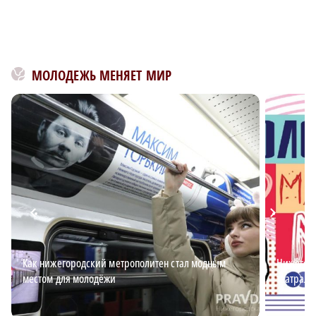
МОЛОДЕЖЬ МЕНЯЕТ МИР
Как нижегородский метрополитен стал модным
Нижегоро
местом для молодёжи
театраль