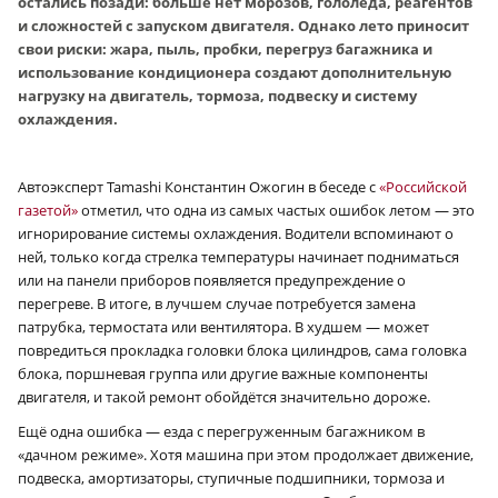
остались позади: больше нет морозов, гололёда, реагентов
и сложностей с запуском двигателя. Однако лето приносит
свои риски: жара, пыль, пробки, перегруз багажника и
использование кондиционера создают дополнительную
нагрузку на двигатель, тормоза, подвеску и систему
охлаждения.
Автоэксперт Tamashi Константин Ожогин в беседе с
«Российской
газетой»
отметил, что одна из самых частых ошибок летом — это
игнорирование системы охлаждения. Водители вспоминают о
ней, только когда стрелка температуры начинает подниматься
или на панели приборов появляется предупреждение о
перегреве. В итоге, в лучшем случае потребуется замена
патрубка, термостата или вентилятора. В худшем — может
повредиться прокладка головки блока цилиндров, сама головка
блока, поршневая группа или другие важные компоненты
двигателя, и такой ремонт обойдётся значительно дороже.
Ещё одна ошибка — езда с перегруженным багажником в
«дачном режиме». Хотя машина при этом продолжает движение,
подвеска, амортизаторы, ступичные подшипники, тормоза и