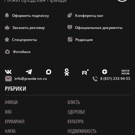
Оформить подписку
Конференц-зал
Заказать рекламу
Официальные документы
Спецпроекты
Редакция
Фотобанк
m
T
O
Z
X
E
V
info@pravda-nn.ru
8 (831) 233-94-53
РУБРИКИ
АФИША
ВЛАСТЬ
ЖКХ
ЗДОРОВЬЕ
КРИМИНАЛ
КУЛЬТУРА
НАУКА
НЕДВИЖИМОСТЬ