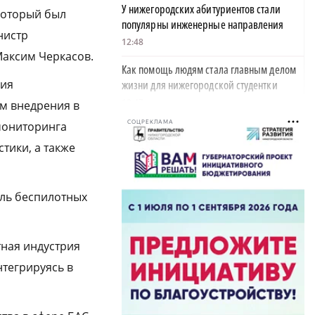
У нижегородских абитуриентов стали
который был
популярны инженерные направления
нистр
12:48
аксим Черкасов.
Как помощь людям стала главным делом
ния
жизни для нижегородской студентки
12:47
м внедрения в
СОЦРЕКЛАМА
 мониторинга
Объявлена программа празднования 805-
летия Нижнего Новгорода
тики, а также
11:56
В Керженском заповеднике появился
сль беспилотных
новый кот Степан
11:18
тная индустрия
На 30% вырос средний проходной балл в
нижегородских вузах
тегрируясь в
11:00