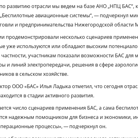
 по развитию отрасли мы ведем на базе АНО „НПЦ БАС“, 
 „Беспилотные авиационные системы“, — подчеркнул ми
говли и предпринимательства Нижегородской области М
ии продемонстрировали несколько сценариев примене
ые уже используются или обладают высоким потенциало
В частности, участникам показали возможности БАС для
ры и линий электропередачи, решения в сфере аэрологис
иков в сельском хозяйстве.
тор ООО «БАС» Илья Ладыка отметил, что сегодня отра
аходится в стадии активного развития.
ется число сценариев применения БАС, а сама беспило
тся надежным помощником для бизнеса и экономики, ин
операционные процессы», — подчеркнул он.