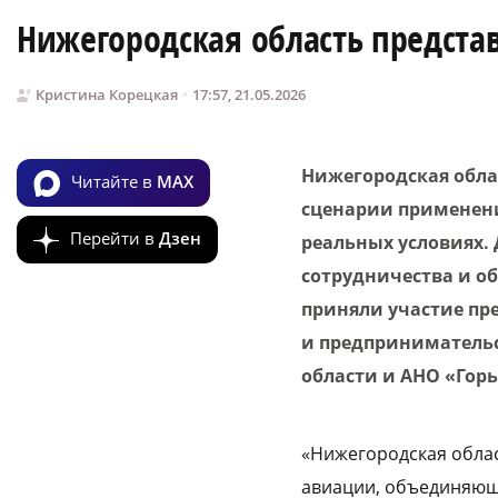
Нижегородская область предста
Кристина Корецкая
17:57, 21.05.2026
Нижегородская обла
Читайте в
MAX
сценарии применени
Перейти в
Дзен
реальных условиях.
сотрудничества и о
приняли участие пр
и предпринимательс
области и АНО «Горь
«Нижегородская облас
авиации, объединяющ