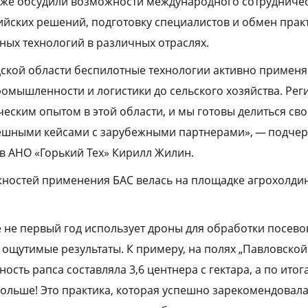
кже обсудили возможности международного сотрудничест
ийских решений, подготовку специалистов и обмен прак
ых технологий в различных отраслях.
ской области беспилотные технологии активно применя
ромышленности и логистики до сельского хозяйства. Рег
еским опытом в этой области, и мы готовы делиться св
ешными кейсами с зарубежными партнерами», — подчер
в АНО «Горький Тех» Кирилл Жилин.
ностей применения БАС велась на площадке агрохолдин
 не первый год использует дроны для обработки посево
т ощутимые результаты. К примеру, на полях „Павловско
ность рапса составляла 3,6 центнера с гектара, а по ито
 больше! Это практика, которая успешно зарекомендовал