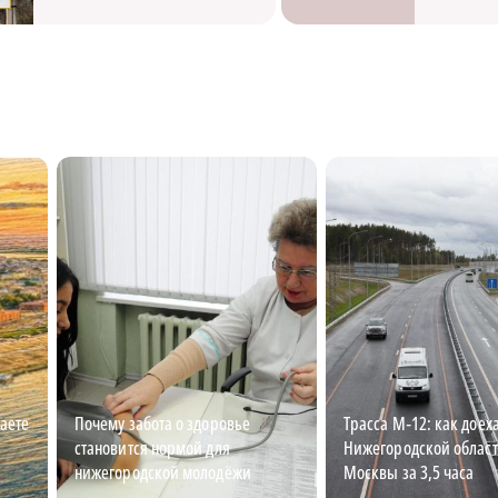
наете
Почему забота о здоровье
Трасса М‑12: как доеха
становится нормой для
Нижегородской област
нижегородской молодёжи
Москвы за 3,5 часа