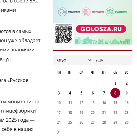
ва в сфере БАС,
тиками
ются в самых
ион уже обладает
оими знаниями,
кнул
ПН
ВТ
СР
ЧТ
ПТ
СБ
ВС
га «Русское
1
2
3
4
5
6
7
8
9
в и мониторинга
10
11
12
13
14
15
16
й птицефабрики“
17
18
19
20
21
22
23
гам 2025 года —
24
25
26
27
28
29
30
а себя в наших
31