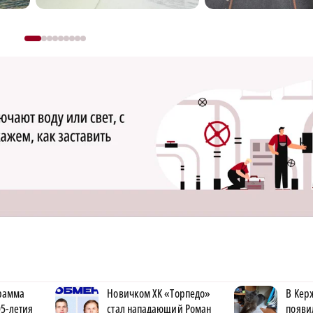
рамма
Новичком ХК «Торпедо»
В Кер
5-летия
стал нападающий Роман
появи