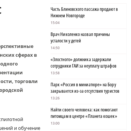
С
Часть Блиновского пассажа продают в
Нижнем Новгороде
15:04
Врач Николенко назвал причины
усталости у детей
ерспективные
14:50
нских сферах в
«Злостного» должника задержали
родного
сотрудники ГАИ за неуплату штрафов
езентации
13:58
ости, торговли
Парк «Россия в миниатюре» на Бору
городской
закрывается из-за отсутствия туристов
13:26
Найти своего человека: как помогают
питомцам в центре «Планета кошек»
спилотной
13:00
шений и обучение