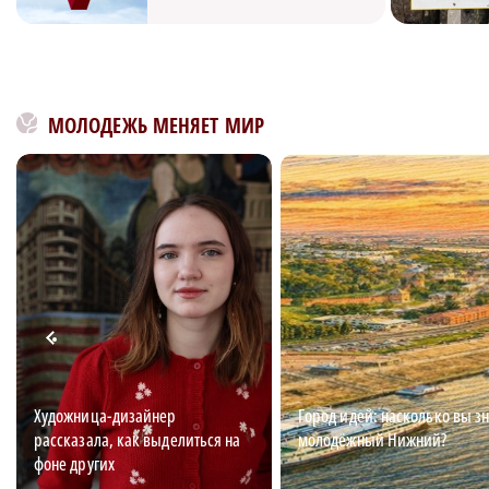
МОЛОДЕЖЬ МЕНЯЕТ МИР
Художница-дизайнер
Город идей: насколько вы з
рассказала, как выделиться на
молодёжный Нижний?
фоне других