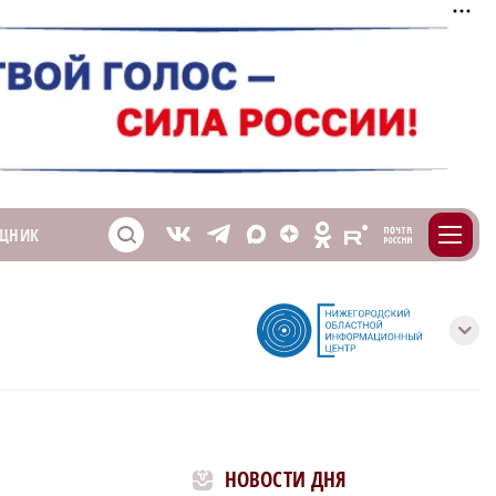
m
T
O
ЩНИК
Z
X
E
S
V
с
НОВОСТИ ДНЯ