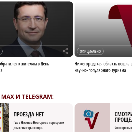
r
ОФИЦИАЛЬНО
обратился к жителям в День
Нижегородская область вошла 
ка
научно-популярного туризма
MAX И TELEGRAM:
СМОТРИ
ПРОЕЗДА НЕТ
ПРОЩЁ
Где в Нижнем Новгороде перекрыто
движение транспорта
Фотохроник