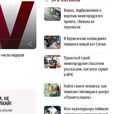
Кошка, подброшенная к
воротам нижегородского
приюта, сбежала из
переноски
В Керженском заповеднике
появился новый кот Степан
r
в число лидеров
Пушистый строй:
нижегородские спасатели
рассказали, как коты служат
в МЧС
Найти своего человека: как
помогают питомцам в центре
«Планета кошек»
, НЕ
ЛКАЙ!
Кота-наркокурьера поймали
а событий