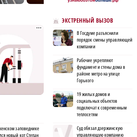
ЭКСТРЕННЫЙ ВЫЗОВ
В Госдуме разъяснили
порядок смены управляющей
компании
Рабочие укрепляют
фундамент и стены дома в
районе метро на улице
Горького
19 жилых домов и
социальных объектов
подключат к современным
теплосетям
Суд обязал дзержинскую
женском заповеднике
управляющую компанию
лся новый кот Степан