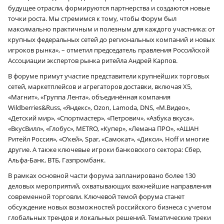
будущее отрасли, формируются партнерства и создаются новые
точки роста. Мы стремимся к тому, чтобы Форум был
максимально практичным и полезным для каждого участника: от
крупных федеральных сетей до региональных компаний и новых
игроков рынка», – отметил председатель правления Российской
Ассоциации экспертов рынка ритейла Андрей Карпов.
В форуме примут участие представители крупнейших торговых
сетей, маркетплейсов и агрегаторов доставки, включая Х5,
«Магнит», «Группа Лента», объединённая компания
Wildberries&Russ, «Яндекс», Ozon, Lamoda, DNS, «М.Видео»,
«Детский мир», «Спортмастер», «Петрович», «Азбука вкуса»,
«ВкусВилл», «Глобус», METRO, «Купер», «Лемана ПРО», «АШАН
Ритейл Россия», «О’кей», Spar, «Самокат», «Дикси», Hoff и многие
другие. А также ключевые игроки банковского сектора: Сбер,
Альфа-Банк, ВТБ, Газпромбанк.
В рамках основной части форума запланировано более 130
деловых мероприятий, охватывающих важнейшие направления
современной торговли. Ключевой темой форума станет
обсуждение новых возможностей российского бизнеса с учетом
глобальных трендов и локальных решений. Тематические треки