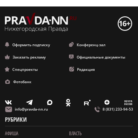
Оформить подписку
Конференц-зал
Заказать рекламу
Официальные документы
Спецпроекты
Редакция
Фотобанк
m
T
O
Z
X
E
V
info@pravda-nn.ru
8 (831) 233-94-53
РУБРИКИ
АФИША
ВЛАСТЬ