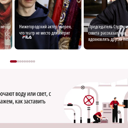
 не
Нижегородский актёр уверен,
Председатель Студенч
что театр не место для интриг
совета рассказал, как
вдохновлять других л