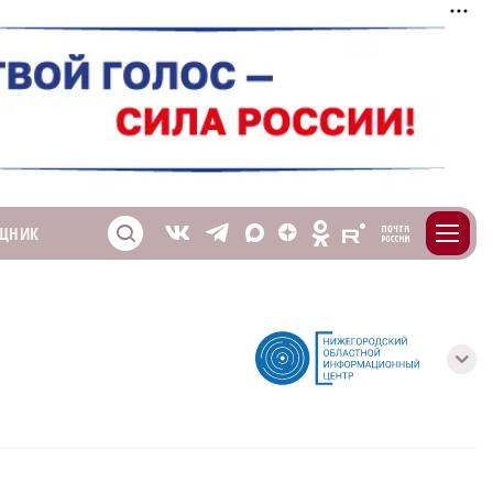
m
T
O
ЩНИК
Z
X
E
S
V
с