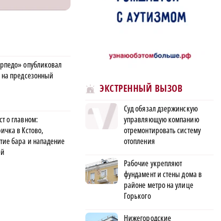
орпедо» опубликовал
в на предсезонный
ЭКСТРЕННЫЙ ВЫЗОВ
Суд обязал дзержинскую
управляющую компанию
т о главном:
отремонтировать систему
ичка в Кстово,
отопления
тие бара и нападение
ей
Рабочие укрепляют
фундамент и стены дома в
районе метро на улице
Горького
Нижегородские