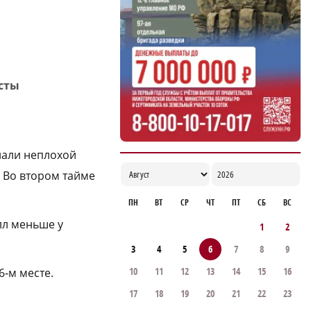
Садыр Жапаров и Глеб Никитин провели
рабочую встречу в Киргизии
17:38
исты
лали неплохой
. Во втором тайме
ПН
ВТ
СР
ЧТ
ПТ
СБ
ВС
лл меньше у
1
2
3
4
5
6
7
8
9
10
11
12
13
14
15
16
6‑м месте.
17
18
19
20
21
22
23