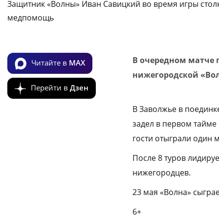
Защитник «Волны» Иван Савицкий во время игры стол
медпомощь
В очередном матче п
Читайте в
MAX
нижегородской «Вол
Перейти в
Дзен
В Заволжье в поединк
задел в первом тайме
гости отыграли один м
После 8 туров лидируе
нижегородцев.
23 мая «Волна» сыграе
6+