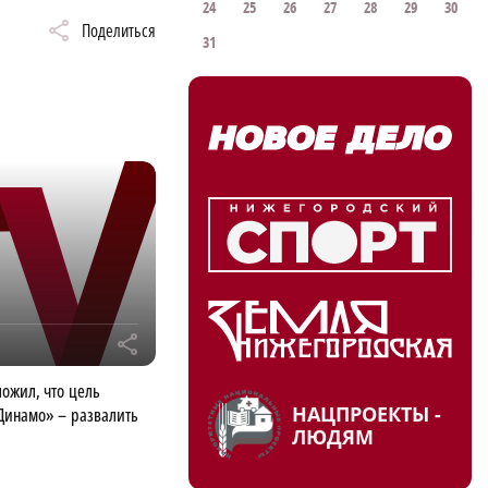
24
25
26
27
28
29
30
Поделиться
31
r
ожил, что цель
НАЦПРОЕКТЫ -
Динамо» – развалить
ЛЮДЯМ