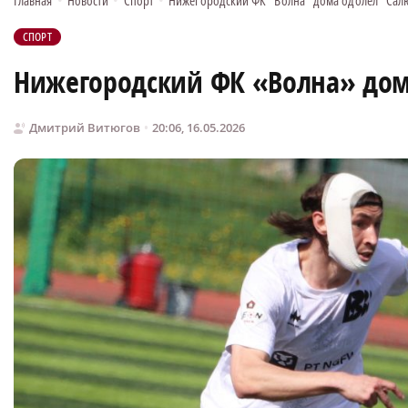
Главная
•
Новости
•
Спорт
•
Нижегородский ФК "Волна" дома одолел "Сал
СПОРТ
Нижегородский ФК «Волна» дом
Дмитрий Витюгов
20:06, 16.05.2026