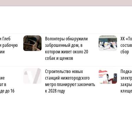
и Глеб
Волонтеры обнаружили
ХК «Т
и рабочую
заброшенный дом, в
соста
зии
котором живет около 20
сбор
собак и щенков
Строительство новых
Подкас
ние
станций нижегородского
электр
ат в
метро планируют закончить
закры
де до 16
к 2028 году
клещ