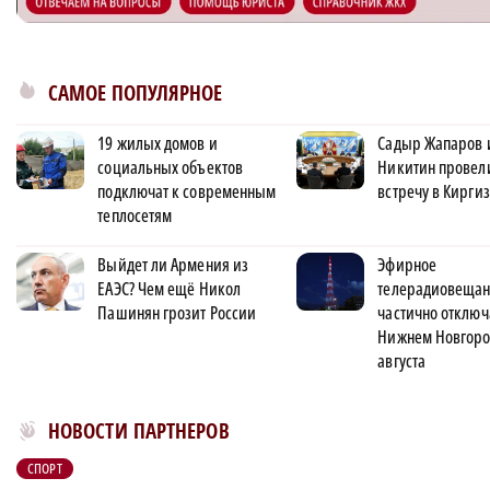
САМОЕ ПОПУЛЯРНОЕ
19 жилых домов и
Садыр Жапаров 
социальных объектов
Никитин провел
подключат к современным
встречу в Кирги
теплосетям
Выйдет ли Армения из
Эфирное
ЕАЭС? Чем ещё Никол
телерадиовеща
Пашинян грозит России
частично отключ
Нижнем Новгоро
августа
Новости МирТесен
НОВОСТИ ПАРТНЕРОВ
СПОРТ