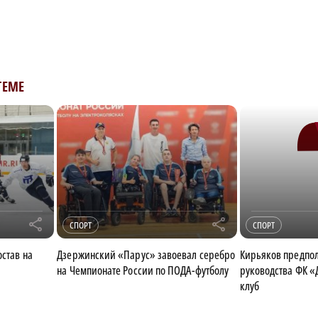
ТЕМЕ
r
r
СПОРТ
СПОРТ
став на
Дзержинский «Парус» завоевал серебро
Кирьяков предпол
на Чемпионате России по ПОДА-футболу
руководства ФК «
клуб