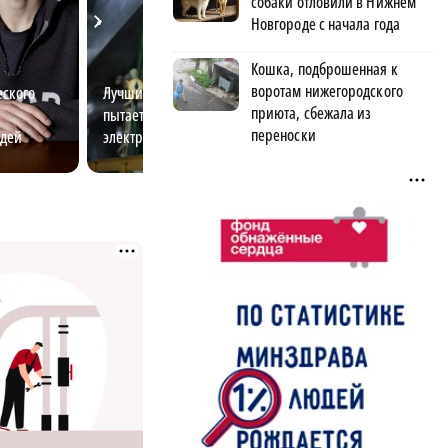
собаки отловили в Нижнем
Новгороде с начала года
Кошка, подброшенная к
воротам нижегородского
еского
Лучший электромонтёр области
Госслужба для м
приюта, сбежала из
пытается разгадать тайны
перспективы и 
переноски
юдей
электричества
возможности