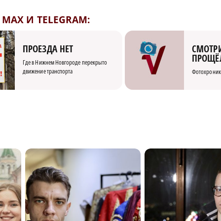
MAX И TELEGRAM:
СМОТРИ
ПРОЕЗДА НЕТ
ПРОЩЁ
Где в Нижнем Новгороде перекрыто
движение транспорта
Фотохроник