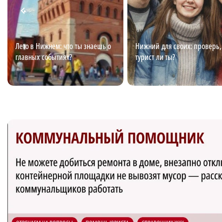
Лето в Нижнем: что ты знаешь о
Нижний для своих: проверь,
главных событиях?
турист ли ты?