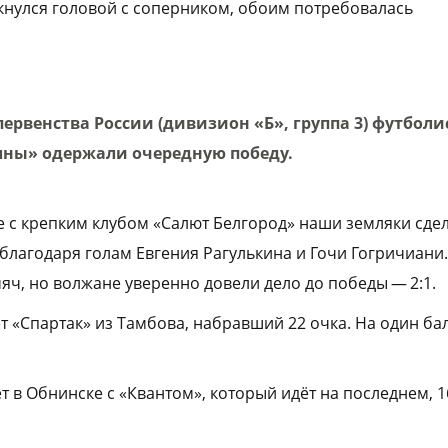
кнулся головой с соперником, обоим потребовалась
ервенства России (дивизион «Б», группа 3) футбол
ны» одержали очередную победу.
е с крепким клубом «Салют Белгород» наши земляки сде
 благодаря голам Евгения Рагулькина и Гочи Гогричиани
яч, но волжане уверенно довели дело до победы — 2:1.
т «Спартак» из Тамбова, набравший 22 очка. На один ба
т в Обнинске с «Квантом», который идёт на последнем, 1