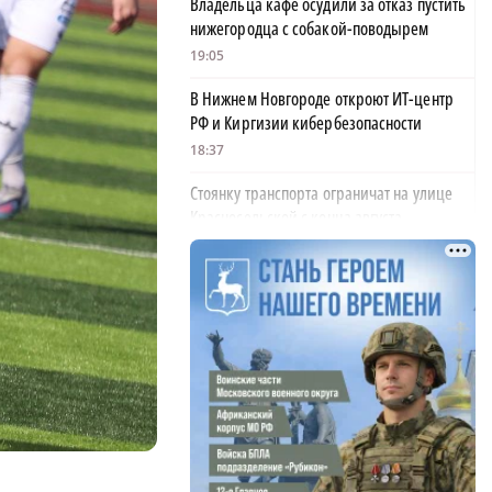
Владельца кафе осудили за отказ пустить
нижегородца с собакой-поводырем
19:05
В Нижнем Новгороде откроют ИТ-центр
РФ и Киргизии кибербезопасности
18:37
Стоянку транспорта ограничат на улице
Красносельской с конца августа
18:37
Волонтеры обнаружили заброшенный
×
дом, в котором живет около 20 собак и
щенков
18:02
В Нижегородской области наградили
более 40 организаций к Дню строителя
17:57