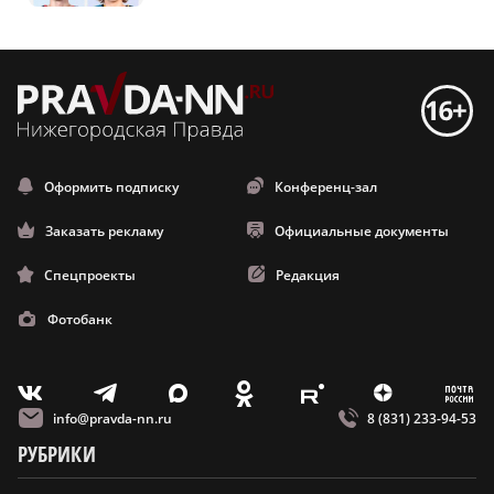
Оформить подписку
Конференц-зал
Заказать рекламу
Официальные документы
Спецпроекты
Редакция
Фотобанк
m
T
O
Z
X
E
V
info@pravda-nn.ru
8 (831) 233-94-53
РУБРИКИ