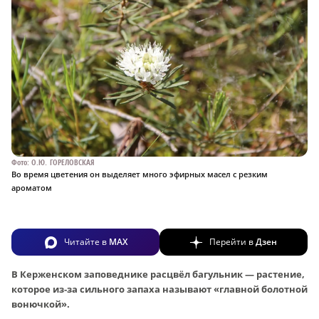
Фото: О.Ю. ГОРЕЛОВСКАЯ
Во время цветения он выделяет много эфирных масел с резким
ароматом
Читайте в
MAX
Перейти в
Дзен
В Керженском заповеднике расцвёл багульник — растение,
которое из‑за сильного запаха называют «главной болотной
вонючкой».