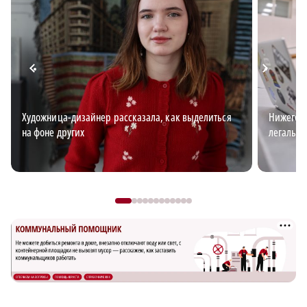
Художница-дизайнер рассказала, как выделиться
Нижегоро
на фоне других
легальн