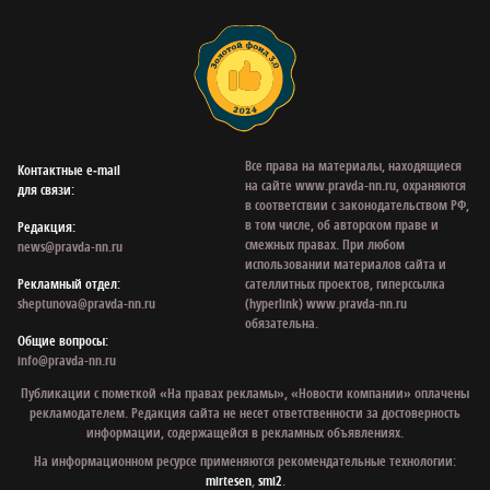
Все права на материалы, находящиеся
Контактные e‑mail
на сайте www.pravda-nn.ru, охраняются
для связи:
в соответствии с законодательством РФ,
в том числе, об авторском праве и
Редакция:
смежных правах. При любом
news@pravda-nn.ru
использовании материалов сайта и
Рекламный отдел:
сателлитных проектов, гиперссылка
sheptunova@pravda-nn.ru
(hyperlink) www.pravda-nn.ru
обязательна.
Общие вопросы:
info@pravda-nn.ru
Публикации с пометкой «На правах рекламы», «Новости компании» оплачены
рекламодателем. Редакция сайта не несет ответственности за достоверность
информации, содержащейся в рекламных объявлениях.
На информационном ресурсе применяются рекомендательные технологии:
mirtesen
,
smi2
.