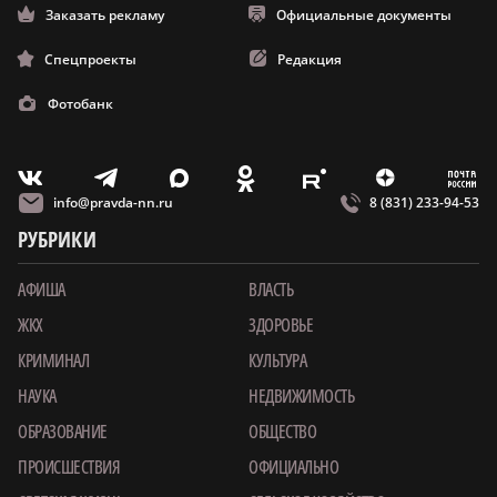
Заказать рекламу
Официальные документы
Спецпроекты
Редакция
Фотобанк
m
T
O
Z
X
E
V
info@pravda-nn.ru
8 (831) 233-94-53
РУБРИКИ
АФИША
ВЛАСТЬ
ЖКХ
ЗДОРОВЬЕ
КРИМИНАЛ
КУЛЬТУРА
НАУКА
НЕДВИЖИМОСТЬ
ОБРАЗОВАНИЕ
ОБЩЕСТВО
ПРОИСШЕСТВИЯ
ОФИЦИАЛЬНО