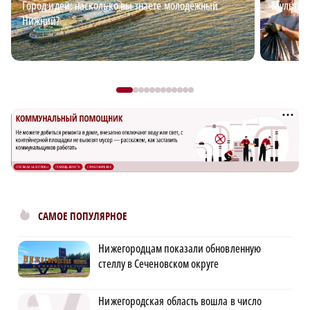
Город идей: насколько вы знаете молодёжный
Мультим
Нижний?
САМОЕ ПОПУЛЯРНОЕ
Нижегородцам показали обновленную
стеллу в Сеченовском округе
Нижегородская область вошла в число