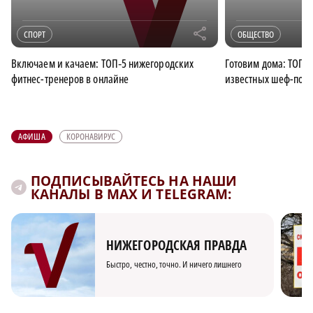
r
СПОРТ
ОБЩЕСТВО
Включаем и качаем: ТОП‑5 нижегородских
Готовим дома: ТОП‑5
фитнес-тренеров в онлайне
известных шеф-пов
АФИША
КОРОНАВИРУС
ПОДПИСЫВАЙТЕСЬ НА НАШИ
КАНАЛЫ В MAX И TELEGRAM:
НИЖЕГОРОДСКАЯ ПРАВДА
Быстро, честно, точно. И ничего лишнего