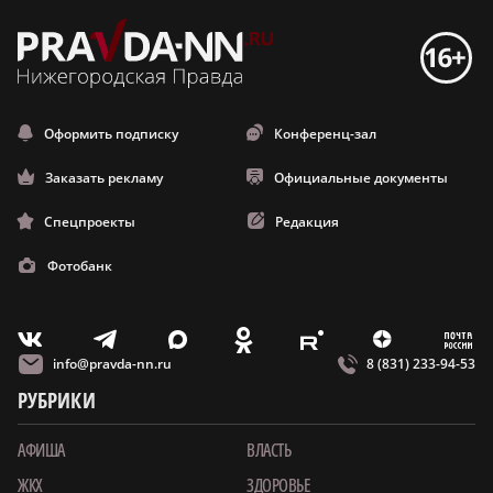
Оформить подписку
Конференц-зал
Заказать рекламу
Официальные документы
Спецпроекты
Редакция
Фотобанк
m
T
O
Z
X
E
V
info@pravda-nn.ru
8 (831) 233-94-53
РУБРИКИ
АФИША
ВЛАСТЬ
ЖКХ
ЗДОРОВЬЕ