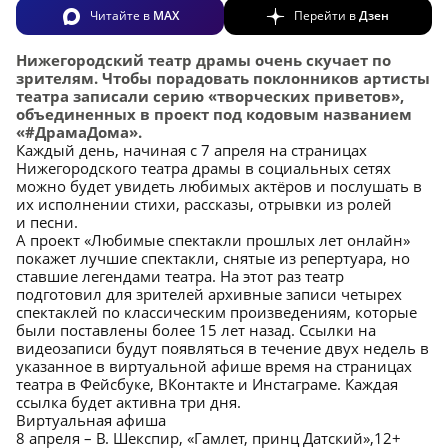
Читайте в
MAX
Перейти в
Дзен
Нижегородский театр драмы очень скучает по
зрителям. Чтобы порадовать поклонников артисты
театра записали серию «творческих приветов»,
объединенных в проект под кодовым названием
«#ДрамаДома».
Каждый день, начиная с 7 апреля на страницах
Нижегородского театра драмы в социальных сетях
можно будет увидеть любимых актёров и послушать в
их исполнении стихи, рассказы, отрывки из ролей
и песни.
А проект «Любимые спектакли прошлых лет онлайн»
покажет лучшие спектакли, снятые из репертуара, но
ставшие легендами театра. На этот раз театр
подготовил для зрителей архивные записи четырех
спектаклей по классическим произведениям, которые
были поставлены более 15 лет назад. Ссылки на
видеозаписи будут появляться в течение двух недель в
указанное в виртуальной афише время на страницах
театра в Фейсбуке, ВКонтакте и Инстаграме. Каждая
ссылка будет активна три дня.
Виртуальная афиша
8 апреля – В. Шекспир, «Гамлет, принц Датский»,12+