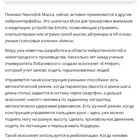
Помимо Neurolink Маска, сейчас активно применяются и другие
нейроинтерфейсы. Это шапочка Muse для тренировки внимания
и медитации; устройства Emotiv, позволяющие управлять
компьютерами или играми силой мысли; айтрекеры в VR-очках;
умные голосовые колонки «Алиса».
Миру уже известны разработки в области нейротехнологий и
нижегородского производства. Несколько лет назад ученые
Университета Лобачевского создали экзоскелет «E‑Helper»,
который учит заново ходить парализованных людей.
Управляется такая конструкция разными способами: есть
автоматический режим, когда параметры (высота и длина шага,
длина стопы) задаются в систему через смартфон, а дальше
экзоскелет «несет» человека по заданному алгоритму,
автоматически удерживая равновесие. Есть ручной режим, когда
конструкция управляется пальцами руки – здесь уже можно
поднять ногу на разную высоту, сделать произвольное движение,
ходить по лестницам и перешагивать бордюры.
Такой экзоскелет используется в реабилитации. Когда человек