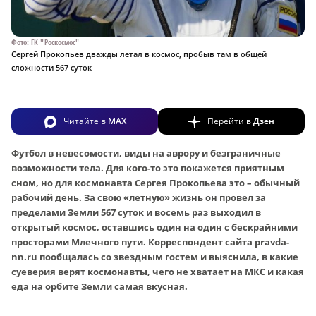
Фото: ГК "Роскосмос"
Сергей Прокопьев дважды летал в космос, пробыв там в общей
сложности 567 суток
Читайте в
MAX
Перейти в
Дзен
Футбол в невесомости, виды на аврору и безграничные
возможности тела. Для кого-то это покажется приятным
сном, но для космонавта Сергея Прокопьева это – обычный
рабочий день. За свою «летную» жизнь он провел за
пределами Земли 567 суток и восемь раз выходил в
открытый космос, оставшись один на один с бескрайними
просторами Млечного пути. Корреспондент сайта pravda-
nn.ru пообщалась со звездным гостем и выяснила, в какие
суеверия верят космонавты, чего не хватает на МКС и какая
еда на орбите Земли самая вкусная.