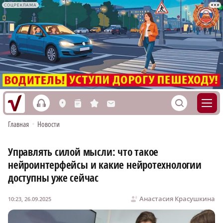
СОЦРЕКЛАМА
h
S
L
n
s
M
Главная
•
Новости
Управлять силой мысли: что такое
нейроинтерфейсы и какие нейротехнологии
доступны уже сейчас
Анастасия Красушкина
10:23, 26.09.2025