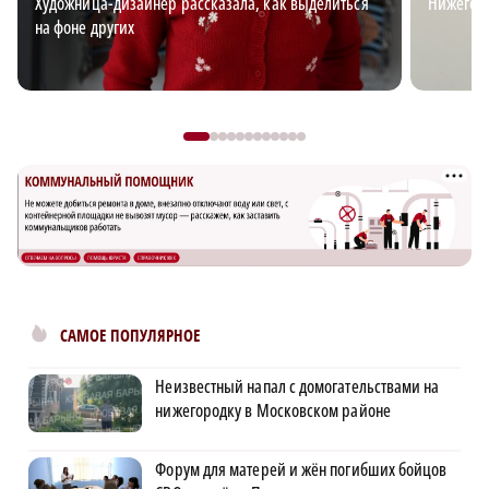
Художница-дизайнер рассказала, как выделиться
Нижегор
на фоне других
САМОЕ ПОПУЛЯРНОЕ
Неизвестный напал с домогательствами на
нижегородку в Московском районе
Форум для матерей и жён погибших бойцов