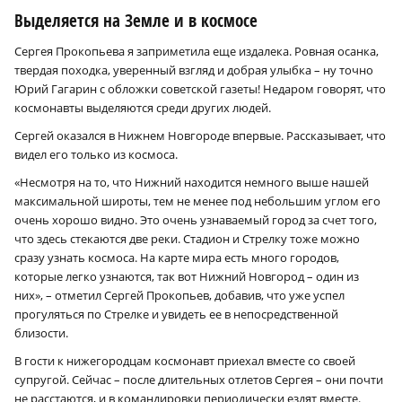
Выделяется на Земле и в космосе
Сергея Прокопьева я заприметила еще издалека. Ровная осанка,
твердая походка, уверенный взгляд и добрая улыбка – ну точно
Юрий Гагарин с обложки советской газеты! Недаром говорят, что
космонавты выделяются среди других людей.
Сергей оказался в Нижнем Новгороде впервые. Рассказывает, что
видел его только из космоса.
«Несмотря на то, что Нижний находится немного выше нашей
максимальной широты, тем не менее под небольшим углом его
очень хорошо видно. Это очень узнаваемый город за счет того,
что здесь стекаются две реки. Стадион и Стрелку тоже можно
сразу узнать космоса. На карте мира есть много городов,
которые легко узнаются, так вот Нижний Новгород – один из
них», – отметил Сергей Прокопьев, добавив, что уже успел
прогуляться по Стрелке и увидеть ее в непосредственной
близости.
В гости к нижегородцам космонавт приехал вместе со своей
супругой. Сейчас – после длительных отлетов Сергея – они почти
не расстаются, и в командировки периодически ездят вместе.