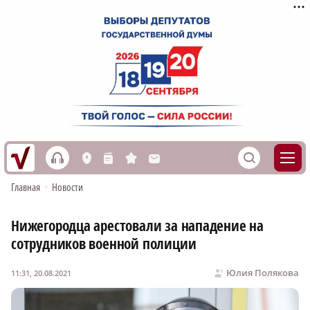
h
S
L
n
s
M
Главная
•
Новости
Нижегородца арестовали за нападение на
сотрудников военной полиции
Юлия Полякова
11:31, 20.08.2021