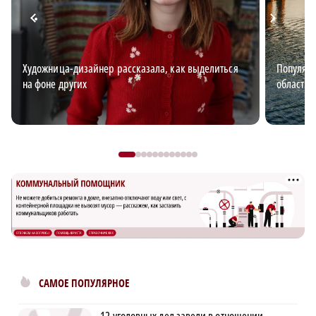
Художница-дизайнер рассказала, как выделиться
Популяр
на фоне других
области 
САМОЕ ПОПУЛЯРНОЕ
12 уголовных дел завели в отношении