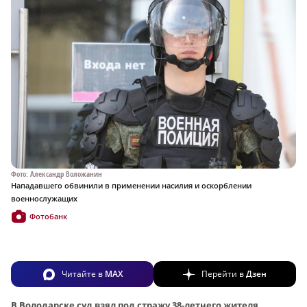
Фото: Александр Воложанин
Нападавшего обвинили в применении насилия и оскорблении
военнослужащих
Фотобанк
Читайте в
MAX
Перейти в
Дзен
В Володарске суд взял под стражу 38-летнего жителя