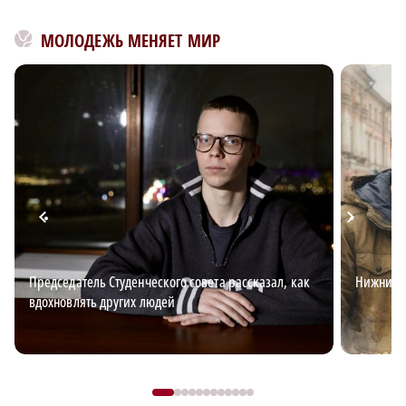
МОЛОДЕЖЬ МЕНЯЕТ МИР
Председатель Студенческого совета рассказал, как
Нижний д
вдохновлять других людей