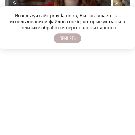
Используя сайт pravda-nn.ru, Вы соглашаетесь с
использованием файлов cookie, которые указаны в
Художница-дизайнер рассказала, как выделиться
Нижний д
Политике обработки персональных данных
на фоне других
ПРИНЯТЬ
САМОЕ ПОПУЛЯРНОЕ
«Злостного» должника задержали