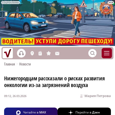
СОЦРЕКЛАМА
h
S
L
n
s
M
Главная
•
Новости
Нижегородцам рассказали о рисках развития
онкологии из-за загрязнений воздуха
Мария Петрова
09:12, 26.03.2026
Читайте в
MAX
Перейти в
Дзен