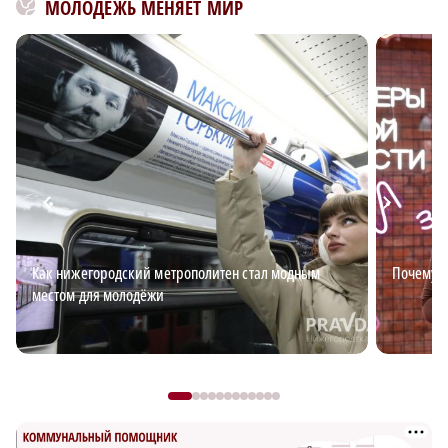
МОЛОДЕЖЬ МЕНЯЕТ МИР
Как нижегородский метрополитен стал модным
Почему в
местом для молодёжи