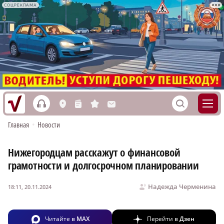
СОЦРЕКЛАМА
h
S
L
n
s
M
Главная
•
Новости
Нижегородцам расскажут о финансовой
грамотности и долгосрочном планировании
Надежда Черменина
18:11, 20.11.2024
Читайте в
MAX
Перейти в
Дзен