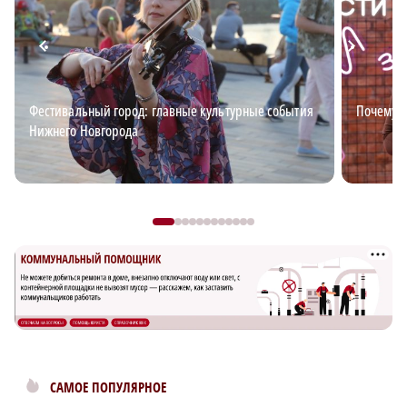
Фестивальный город: главные культурные события
Почему в
Нижнего Новгорода
САМОЕ ПОПУЛЯРНОЕ