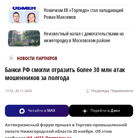
Новичком ХК «Торпедо» стал нападающий
Роман Максимов
Неизвестный напал с домогательствами на
нижегородку в Московском районе
Новости МирТесен
НОВОСТИ ПАРТНЕРОВ
Банки РФ смогли отразить более 30 млн атак
мошенников за полгода
Надежда Черменина
17:52, 20.11.2024
Читайте в
MAX
Перейти в
Дзен
Антикризисный форум прошел в Торгово-промышленной
палате Нижегородской области 20 ноября. Об этом
сообщает
ИА «НТА-Приволжье».