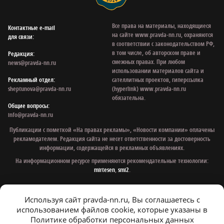
Все права на материалы, находящиеся
Контактные e‑mail
на сайте www.pravda-nn.ru, охраняются
для связи:
в соответствии с законодательством РФ,
в том числе, об авторском праве и
Редакция:
смежных правах. При любом
news@pravda-nn.ru
использовании материалов сайта и
Рекламный отдел:
сателлитных проектов, гиперссылка
sheptunova@pravda-nn.ru
(hyperlink) www.pravda-nn.ru
обязательна.
Общие вопросы:
info@pravda-nn.ru
Публикации с пометкой «На правах рекламы», «Новости компании» оплачены
рекламодателем. Редакция сайта не несет ответственности за достоверность
информации, содержащейся в рекламных объявлениях.
На информационном ресурсе применяются рекомендательные технологии:
mirtesen
,
smi2
.
Используя сайт pravda-nn.ru, Вы соглашаетесь с
© 1997 - 2026 Газета «Нижегородская правда»
использованием файлов cookie, которые указаны в
Политика конфиденциальности
Политике обработки персональных данных