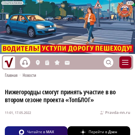
СОЦРЕКЛАМА
h
S
L
n
s
M
Главная
•
Новости
Нижегородцы смогут принять участие в во
втором сезоне проекта «ТопБЛОГ»
Pravda-nn.ru
11:01, 17.05.2022
Читайте в
MAX
Перейти в
Дзен