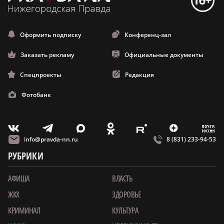
Оформить подписку
Конференц-зал
Заказать рекламу
Официальные документы
Спецпроекты
Редакция
Фотобанк
m
T
O
Z
X
E
V
info@pravda-nn.ru
8 (831) 233-94-53
РУБРИКИ
АФИША
ВЛАСТЬ
ЖКХ
ЗДОРОВЬЕ
КРИМИНАЛ
КУЛЬТУРА