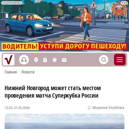
СОЦРЕКЛАМА
h
S
L
n
s
M
Главная
•
Новости
Нижний Новгород может стать местом
проведения матча Суперкубка России
Марина Ухабова
12:22, 21.05.2026