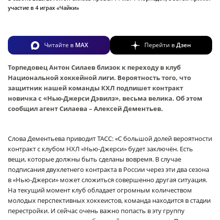
участие в 4 играх «Чайки»
Читайте в
MAX
Перейти в
Дзен
Торпедовец Антон Силаев близок к переходу в клуб
Национальной хоккейной лиги.
Вероятность того, что
защитник нашей команды КХЛ подпишет контракт
новичка с «Нью-Джерси Дэвилз», весьма велика. Об этом
сообщил агент Силаева – Алексей Дементьев.
Слова Дементьева приводит ТАСС: «С большой долей вероятности
контракт с клубом НХЛ «Нью-Джерси» будет заключён. Есть
вещи, которые должны быть сделаны вовремя. В случае
подписания двухлетнего контракта в России через эти два сезона
в «Нью-Джерси» может сложиться совершенно другая ситуация.
На текущий момент клуб обладает огромным количеством
молодых перспективных хоккеистов, команда находится в стадии
перестройки. И сейчас очень важно попасть в эту группу