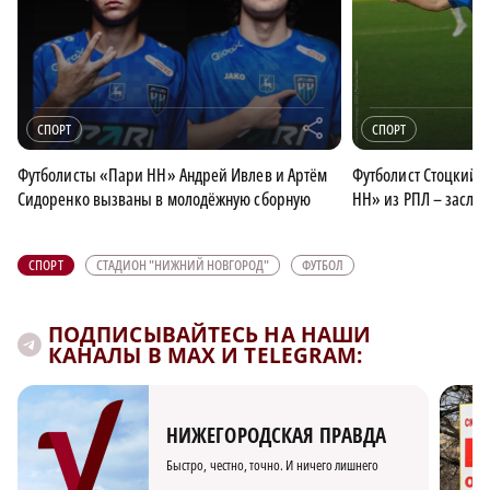
r
СПОРТ
СПОРТ
Футболисты «Пари НН» Андрей Ивлев и Артём
Футболист Стоцкий: 
Сидоренко вызваны в молодёжную сборную
НН» из РПЛ – заслу
СПОРТ
СТАДИОН "НИЖНИЙ НОВГОРОД"
ФУТБОЛ
ПОДПИСЫВАЙТЕСЬ НА НАШИ
КАНАЛЫ В MAX И TELEGRAM:
НИЖЕГОРОДСКАЯ ПРАВДА
Быстро, честно, точно. И ничего лишнего