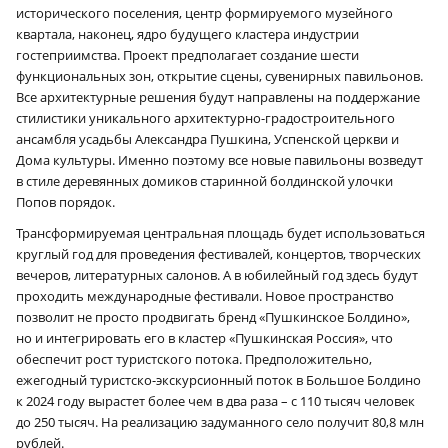
исторического поселения, центр формируемого музейного
квартала, наконец, ядро будущего кластера индустрии
гостеприимства. Проект предполагает создание шести
функциональных зон, открытие сцены, сувенирных павильонов.
Все архитектурные решения будут направлены на поддержание
стилистики уникального архитектурно-градостроительного
ансамбля усадьбы Александра Пушкина, Успенской церкви и
Дома культуры. Именно поэтому все новые павильоны возведут
в стиле деревянных домиков старинной болдинской улочки
Попов порядок.
Трансформируемая центральная площадь будет использоваться
круглый год для проведения фестивалей, концертов, творческих
вечеров, литературных салонов. А в юбилейный год здесь будут
проходить международные фестивали. Новое пространство
позволит не просто продвигать бренд «Пушкинское Болдино»,
но и интегрировать его в кластер «Пушкинская Россия», что
обеспечит рост туристского потока. Предположительно,
ежегодный туристско-экскурсионный поток в Большое Болдино
к 2024 году вырастет более чем в два раза – с 110 тысяч человек
до 250 тысяч. На реализацию задуманного село получит 80,8 млн
рублей.