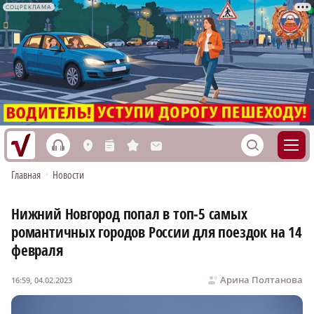
СОЦРЕКЛАМА
h
S
L
n
s
M
Главная
•
Новости
Нижний Новгород попал в топ‑5 самых
романтичных городов России для поездок на 14
февраля
Арина Полтанова
16:59, 04.02.2023