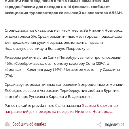
Нижний Новгород попал в топ‑5 самых романтичных
городов России для поездок на 14 февраля, сообщает
ассоциация туроператоров со ссылкой на оператора АЛЕАН.
Столица закатов оказалась на пятом месте. За Нижний Новгород
отдали голоса 5%. Среди романтичных мест города, подходящих
для предложения руки и сердца, респонденты назвали
Чкаловскую лестницу и Большую Покровскую.
Лидером рейтинга стал Санкт-Петербург, за него проголосовали
46%. «Серебро» досталось горному кластеру Сочи (28%), а
«бронза» — Калининграду (14%). Четвертое место — у Сахалина
(7%).
Среди других романтичных направлений опрошенные отмечали
Лебединое озеро в Астрахани, Териберку, пик любви в Бурятии,
горный парк Рускеала в Карелии и Владивосток.
Ранее на сайте pravda-nn.ru были названы
5 самых бюджетных
направлений для поездок на поезде из Нижнего Новгорода.
Сообщить об ошибке
Поделиться