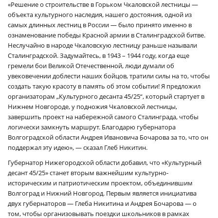
«Решение о строительстве в Горьком Чкаловской лестницы —
объекта культурного наследия, нашего достояния, одной из
самых длинных лестниц в России — было принято именно в
ознаменование победы Красной армии в Сталинградской битве.
Неслучайно в народе Чкаловскую лестницу раньше называли
Сталинградской. Задумайтесь, в 1943 – 1944 году, когда еще
гремели бои Великой Отечественной, люди думали об
увековечении доблести наших бойцов, тратили силы на то, чтобы
создать такую красоту в память об этом событии! Я предложил
организаторам „Культурного десанта 45/25“, который стартует в
Нижнем Новгороде, у подножия Чкаловской лестницы,
завершить проект на набережной самого Сталинграда, чтобы
логически замкнуть маршрут. Благодарю губернатора
Волгоградской области Андрея Ивановича Бочарова за то, что он
поддержал эту идею», — сказал Глеб Никитин.
Губернатор Нижегородской области добавил, что «Культурный
десант 45/25» станет вторым важнейшим культурно-
историческим и патриотическим проектом, объединившим
Волгоград и Нижний Новгород. Первым является инициатива
двух губернаторов — Глеба Никитина и Андрея Бочарова — о
том, чтобы организовывать поездки школьников в рамках