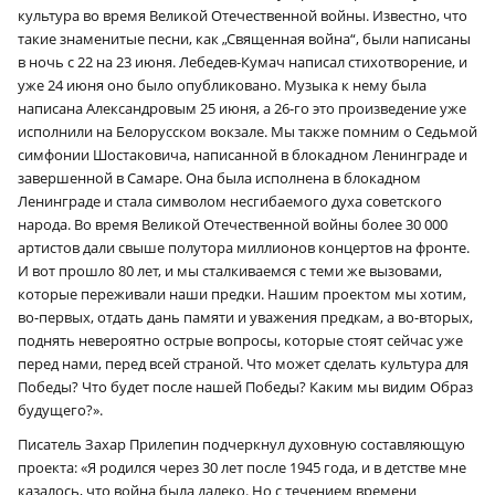
культура во время Великой Отечественной войны. Известно, что
такие знаменитые песни, как „Священная война“, были написаны
в ночь с 22 на 23 июня. Лебедев-Кумач написал стихотворение, и
уже 24 июня оно было опубликовано. Музыка к нему была
написана Александровым 25 июня, а 26-го это произведение уже
×
исполнили на Белорусском вокзале. Мы также помним о Седьмой
симфонии Шостаковича, написанной в блокадном Ленинграде и
завершенной в Самаре. Она была исполнена в блокадном
Ленинграде и стала символом несгибаемого духа советского
народа. Во время Великой Отечественной войны более 30 000
артистов дали свыше полутора миллионов концертов на фронте.
И вот прошло 80 лет, и мы сталкиваемся с теми же вызовами,
которые переживали наши предки. Нашим проектом мы хотим,
во-первых, отдать дань памяти и уважения предкам, а во-вторых,
поднять невероятно острые вопросы, которые стоят сейчас уже
перед нами, перед всей страной. Что может сделать культура для
Победы? Что будет после нашей Победы? Каким мы видим Образ
будущего?».
Писатель Захар Прилепин подчеркнул духовную составляющую
проекта: «Я родился через 30 лет после 1945 года, и в детстве мне
казалось, что война была далеко. Но с течением времени