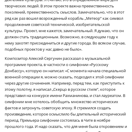
творческих людей. В этом проекте важна преемственность
поколений, преемственность смыслов. Замечательно, что в этот
ряд как раз вошел возрожденный корабль „Метеор“ как символ
продолжения советской технической, изобретательской
культуры. Проект, мне кажется, замечательный. Я думаю, что он
должен стать традиционным. Возможно, в следующем году к
нему захотят присоединиться и другие города. Во всяком случае,
подобных проектов у нас давно не было».
Композитор Алексей Сергунин рассказал о музыкальной
программе проекта, в частности о симфонии «Русскому
Донбассу», которую он написал: «С момента начала специальной
военной операции я, можно сказать, подходил к этой симфонии
через другие сочинения. Например, перед тем, как приступить к
этому полотну, я написал „Скерцо в русском стиле“, которое
представил на конкурсе имени Рахманинова, и стал лауреатом. В
симфонии мне хотелось обобщить множество исторических
фактов и затронуть советскую эпоху. Я стремился создать
произведение, которое осмыслило бы длительный исторический
период. Премьера симфонии состоялась в Чите в ноябре
прошлого года. И надо сказать, что для меня была откровением и