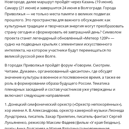
Новгороде, далее маршрут пройдёт через Казань (19 июня),
Самару (21 июня) и завершится 24 июня в Волгограде. Города
Приволжья — не только места памяти о великих подвигах
прошлого. Это пространства для важного обсуждения: как
культурные традиции и творческая энергия могут преобразовать
страну сегодня и сформировать её завтрашний день? Символом
проекта станет легендарный обновлённый «Метеор 120Р» —
судно на подводных крыльях с элементами искусственного
интеллекта, на котором участники будут перемещаться по
великой русской реке Волге.
В городах Приволжья пройдёт форум «Говорим. Смотрим.
Читаем. Думаем», организованный «десантом», где обсудят
значение культуры в военное и послевоенное время, а также ее
роль в формировании образа будущего России. Тематика
пленарных заседаний и состав участников уже утверждены и
включают следующие направления:
1. Донецкий симфонический оркестр («Оркестр непокорённых»),
хор имени А. В. Александрова, оркестр камерной музыки Леонида
Лундстрема, писатель Захар Прилепин, писатель-фантаст Сергей
Лукьяненко, режиссёр Максим Фадеев (фильм «У края бездны»),
поэты Анна Долгарева и Мария Ватутина (одновременная