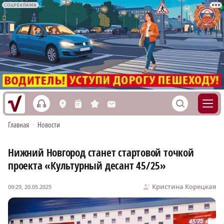
СОЦРЕКЛАМА
h
S
L
n
s
M
Главная
•
Новости
Нижний Новгород станет стартовой точкой
проекта «Культурный десант 45/25»
Кристина Корецкая
09:29, 20.05.2025