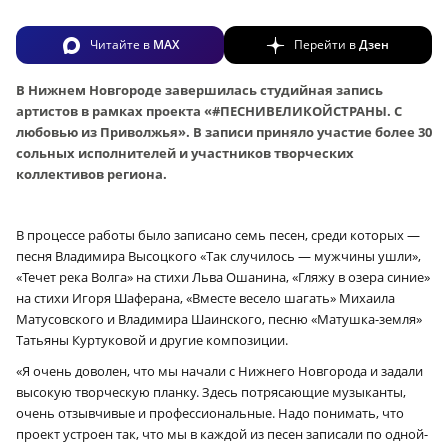
Читайте в
MAX
Перейти в
Дзен
В Нижнем Новгороде завершилась студийная запись
артистов в рамках проекта «#ПЕСНИВЕЛИКОЙСТРАНЫ. С
любовью из Приволжья». В записи приняло участие более 30
сольных исполнителей и участников творческих
коллективов региона.
В процессе работы было записано семь песен, среди которых —
песня Владимира Высоцкого «Так случилось — мужчины ушли»,
«Течет река Волга» на стихи Льва Ошанина, «Гляжу в озера синие»
на стихи Игоря Шаферана, «Вместе весело шагать» Михаила
Матусовского и Владимира Шаинского, песню «Матушка-земля»
Татьяны Куртуковой и другие композиции.
«Я очень доволен, что мы начали с Нижнего Новгорода и задали
высокую творческую планку. Здесь потрясающие музыканты,
очень отзывчивые и профессиональные. Надо понимать, что
проект устроен так, что мы в каждой из песен записали по одной-