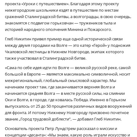
проекта «Уроки с путешествием». Благодаря этому проекту
нижегородские школьники ездят в путешествие по местам
сражений Сталинградской битвы, а волгоградцы, в свою очередь,
знакомятся с подвигом горьковчан — тружеников тыла и
историей народного ополчения Минина и Пожарского.
Глеб Никитин привел пример еще одной исторической связи
между двумя городами на Волге — это катер «Герой» у подножия
Чкаловской лестницы в Нижнем Новгороде, экипаж которого
также участвовал в Сталинградской битве.
«Сама по себе идея идти по Волге — великой русской реке, самой
большой в Европе — является максимально символичной, носит
межрегиональный, глобальный смысловой характер. Мы
начинаем проект там, где заканчивается верхняя Волга и
начинается средняя Волга — в месте русской силы, на слиянии
Оки и Волги, в городе, где ковалась Победа. Именно в Горьком
выпускалось от 25 до 50 процентов различных видов вооружений
для фронта. И потому Нижнему Новгороду присвоено почетное
звание „Город трудовой доблести“, — добавил Глеб Никитин.
Основатель проекта Петр Лундстрем рассказал о миссии и
концепции «десанта»: «Мы знаем, какую роль играли искусство и