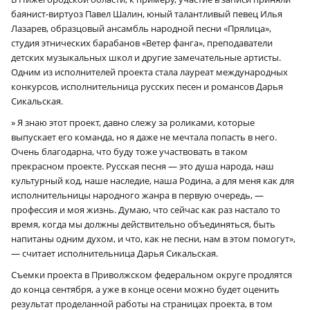
баянист-виртуоз Павел Шалин, юный талантливый певец Илья
Лазарев, образцовый ансамбль народной песни «Прялица»,
студия этнических барабанов «Ветер фанга», преподаватели
детских музыкальных школ и другие замечательные артисты.
Одним из исполнителей проекта стала лауреат международных
конкурсов, исполнительница русских песен и романсов Дарья
Сикальская.
» Я знаю этот проект, давно слежу за роликами, которые
выпускает его команда, но я даже не мечтала попасть в него.
Очень благодарна, что буду тоже участвовать в таком
прекрасном проекте. Русская песня — это душа народа, наш
культурный код, наше наследие, наша Родина, а для меня как для
исполнительницы народного жанра в первую очередь, —
профессия и моя жизнь. Думаю, что сейчас как раз настало то
время, когда мы должны действительно объединяться, быть
напитаны одним духом, и что, как не песни, нам в этом помогут»,
— считает исполнительница Дарья Сикальская.
Съемки проекта в Приволжском федеральном округе продлятся
до конца сентября, а уже в конце осени можно будет оценить
результат проделанной работы на страницах проекта, в том