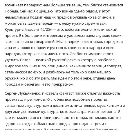
возникает парадокс: чем больше живешь, тем ближе становится
Победа. Сейчас я ощущаю, что война где-то рядом, и этот
немыслимый подвиг наших предков буквально за спиной, а
может быть, даже впереди — к нему нужно стремиться.
Культурный десант 45/25» — это, действительно, мистический
проект. Я с большим интересом и удовольствием слушаю своих
замечательных товарищей. Мы говорим о лестницах, городах, и
я размышляю о подвиге русского, советского народа и всех
народов, которые вложились в это. Особое внимание стоит
уделить Волге — великой русской реке, о которую разбилось
мировое зло. Оно шло, сгущенное, как наши товарищи говорят,
сатанинское войско, и разбилось не только о силу нашего
оружия, но и об эту реку. Мы идем по этой реке, отдаем дань
городам и берегам, и это прекрасно».
Сергей Лукьяненко, писатель-фантаст, также отметил важность
проекта для регионов: «Я люблю все подобные проекты,
связанные с культурными десантами, писателями, музыкантами и
другими деятелями культуры, которые затрагивают регионы. Я
сам из маленького провинциального города, понимаю, как это
здорово, когда в областных городах проходят встречи с
деятелями культуры. Я считаю, это в определенной мере долг