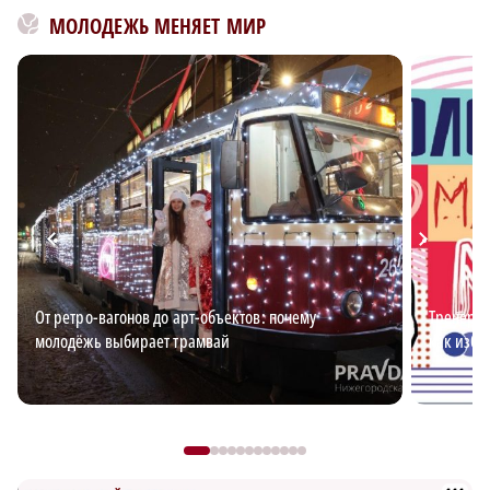
МОЛОДЕЖЬ МЕНЯЕТ МИР
От ретро-вагонов до арт-объектов: почему
Тренер п
молодёжь выбирает трамвай
как изба