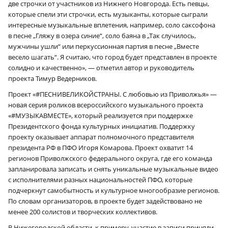
две строчки от участников из Нижнего Новгорода. Есть певцы,
которые спели эти строчки, есть музыканты, которые сыграли
интересные музыкальные вплетения, например, соло саксофона
в песне „Гляжу в озера синие“, соло баяна в „Так случилось,
мужчины ушли“ или перкуссионная партия в песне „Вместе
весело шагать“. Я считаю, что город будет представлен в проекте
солидно и качественно», — отметил автор и руководитель
проекта Тимур Ведерников.
Проект «#ПЕСНИВЕЛИКОЙСТРАНЫ. С любовью из Приволжья» —
новая серия роликов всероссийского музыкального проекта
«#МУЗЫКАВМЕСТЕ», который реализуется при поддержке
Президентского фонда культурных инициатив. Поддержку
проекту оказывает аппарат полномочного представителя
президента РФ в ПФО Игоря Комарова. Проект охватит 14
регионов Приволжского федерального округа, где его команда
запланировала записать и снять уникальные музыкальные видео
с исполнителями разных национальностей ПФО, которые
подчеркнут самобытность и культурное многообразие регионов.
По словам организаторов, в проекте будет задействовано не
менее 200 солистов и творческих коллективов.
В Нижегородской области, к примеру, участие в записи приняли