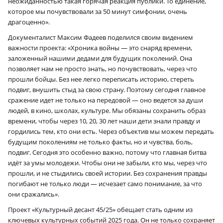
неожиданностью такая горячая реакция публики. То единение,
которое мы почувствовали за 50 минут симфонии, очень
драгоценно».
Документалист Максим Фадеев поделился своим видением
важности проекта: «Хроника войны — это снаряд времени,
заложенный нашими дедами для будущих поколений. Она
позволяет нам не просто знать, но почувствовать, через что
прошли бойцы. Без нее легко переписать историю, стереть
подвиг, внушить стыд за свою страну. Поэтому сегодня главное
сражение идет не только на передовой — оно ведется за души
людей, в кино, школах, культуре. Мы обязаны сохранить образ
времени, чтобы через 10, 20, 30 лет наши дети знали правду и
гордились тем, кто они есть. Через объектив мы можем передать
будущим поколениям не только факты, но и чувства, боль,
подвиг. Сегодня это особенно важно, потому что главная битва
идёт за умы молодежи. Чтобы они не забыли, кто мы, через что
прошли, и не стыдились своей истории. Без сохранения правды
погибают не только люди — исчезает само понимание, за что
они сражались».
Проект «Культурный десант 45/25» обещает стать одним из
ключевых культурных событий 2025 года. Он не только сохраняет