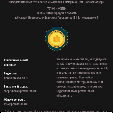
информационных технологий и массовых коммуникаций (Роскомнадзор).
ГАУ НО «НОИЦ»
603006, Нижегородская область,
г.Нижний Новгород, ул.Максима Горького, д.151 Б, помещение 5
Все права на материалы, находящиеся
Контактные e‑mail
на сайте www.pravda-nn.ru, охраняются
для связи:
в соответствии с законодательством РФ,
в том числе, об авторском праве и
Редакция:
смежных правах. При любом
news@pravda-nn.ru
использовании материалов сайта и
Рекламный отдел:
сателлитных проектов, гиперссылка
sheptunova@pravda-nn.ru
(hyperlink) www.pravda-nn.ru
обязательна.
Общие вопросы:
info@pravda-nn.ru
Публикации с пометкой «На правах рекламы», «Новости компании» оплачены