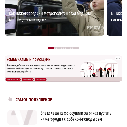
Как нижегородский метрополитен стал модным
В Нижего
местом для молодёжи
система 
САМОЕ ПОПУЛЯРНОЕ
Владельца кафе осудили за отказ пустить
нижегородца с собакой-поводырем