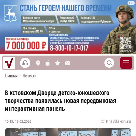
h
S
L
n
s
M
Главная
•
Новости
В кстовском Дворце детско-юношеского
творчества появилась новая передвижная
интерактивная панель
Pravda-nn.ru
10:15, 18.02.2026