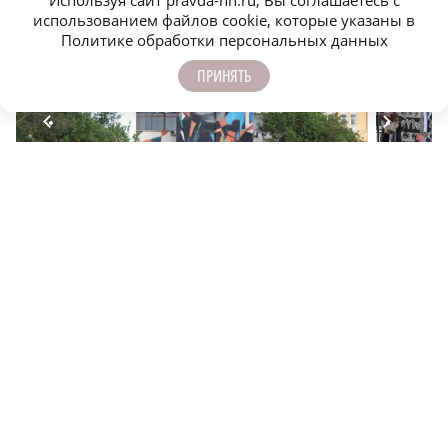
Используя сайт pravda-nn.ru, Вы соглашаетесь с
использованием файлов cookie, которые указаны в
Политике обработки персональных данных
ПРИНЯТЬ
Культурный код: музеи, театры, кино и стрит-арт
ИТ-кампу
Нижегородской области
Нижнем 