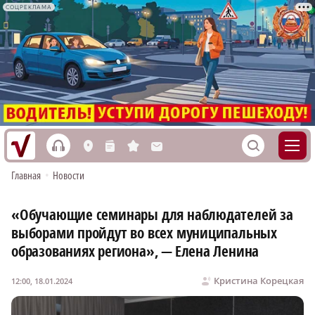
СОЦРЕКЛАМА
h
S
L
n
s
M
Главная
•
Новости
«Обучающие семинары для наблюдателей за
выборами пройдут во всех муниципальных
образованиях региона», — Елена Ленина
Кристина Корецкая
12:00, 18.01.2024