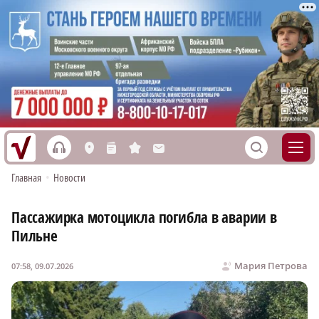
h
S
L
n
s
M
Главная
•
Новости
Пассажирка мотоцикла погибла в аварии в
Пильне
Мария Петрова
07:58, 09.07.2026