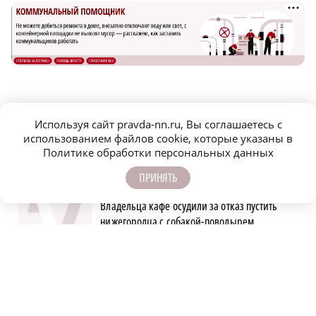
САМОЕ ПОПУЛЯРНОЕ
Используя сайт pravda-nn.ru, Вы соглашаетесь с
использованием файлов cookie, которые указаны в
Поджог устроили на
Политике обработки персональных данных
деревообрабатывающем предприятии в
Воротынском округе
ПРИНЯТЬ
Владельца кафе осудили за отказ пустить
нижегородца с собакой-поводырем
Строительство новых станций
нижегородского метро планируют закончить
к 2028 году