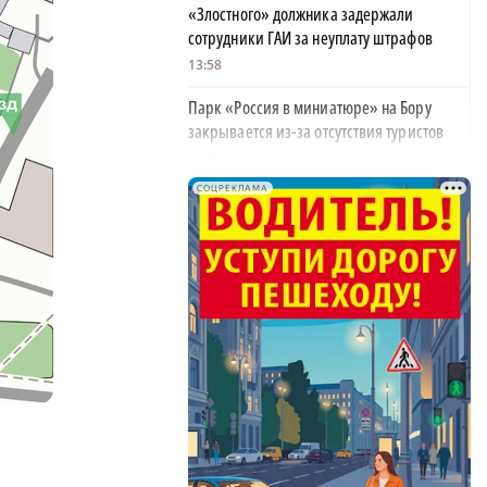
«Злостного» должника задержали
сотрудники ГАИ за неуплату штрафов
13:58
Парк «Россия в миниатюре» на Бору
закрывается из-за отсутствия туристов
13:26
СОЦРЕКЛАМА
Найти своего человека: как помогают
питомцам в центре «Планета кошек»
13:00
У нижегородских абитуриентов стали
популярны инженерные направления
12:48
Как помощь людям стала главным делом
жизни для нижегородской студентки
12:47