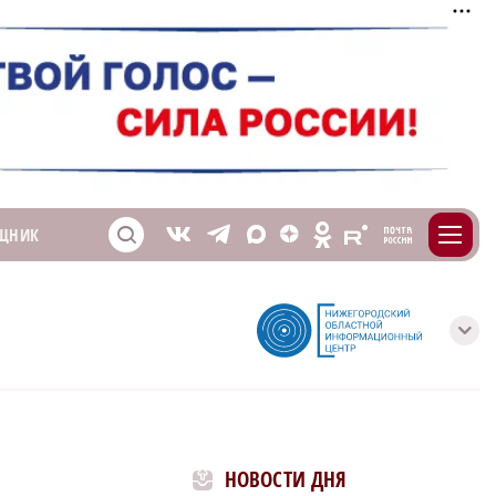
m
T
O
ЩНИК
Z
X
E
S
V
с
НОВОСТИ ДНЯ