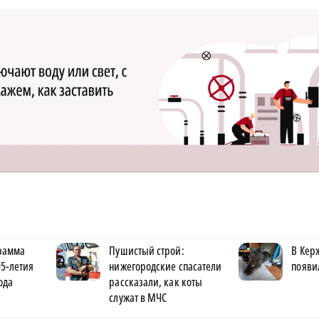
рамма
Пушистый строй:
В Кер
5-летия
нижегородские спасатели
появи
ода
рассказали, как коты
служат в МЧС