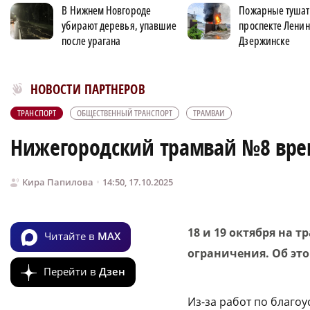
В Нижнем Новгороде
Пожарные тушат 
убирают деревья, упавшие
проспекте Ленин
после урагана
Дзержинске
Новости МирТесен
НОВОСТИ ПАРТНЕРОВ
ТРАНСПОРТ
ОБЩЕСТВЕННЫЙ ТРАНСПОРТ
ТРАМВАИ
Нижегородский трамвай №8 врем
Кира Папилова
14:50, 17.10.2025
18 и 19 октября на
Читайте в
MAX
ограничения. Об эт
Перейти в
Дзен
Из-за работ по благо