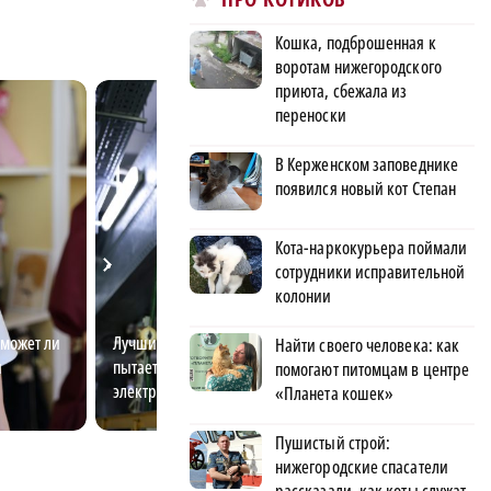
Кошка, подброшенная к
воротам нижегородского
приюта, сбежала из
переноски
В Керженском заповеднике
появился новый кот Степан
Кота-наркокурьера поймали
сотрудники исправительной
колонии
 может ли
Лучший электромонтёр области
Озёра, заповедн
Найти своего человека: как
и
пытается разгадать тайны
Нижегородской 
помогают питомцам в центре
электричества
красивые места
«Планета кошек»
Пушистый строй:
нижегородские спасатели