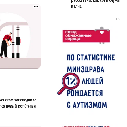
рассказали, как коты служат
в МЧС
женском заповеднике
лся новый кот Степан