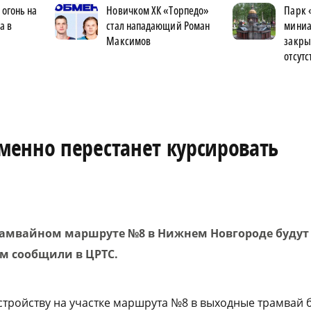
огонь на
Новичком ХК «Торпедо»
Парк 
а в
стал нападающий Роман
миниа
Максимов
закры
отсутс
енно перестанет курсировать
 трамвайном маршруте №8 в Нижнем Новгороде будут
ом сообщили в ЦРТС.
устройству на участке маршрута №8 в выходные трамвай 