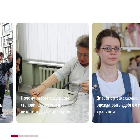
я
Почему забота о здоровье
Дизайнер рассказала,
ем
становится нормой для
одежда быть удобной 
нижегородской молодёжи
красивой