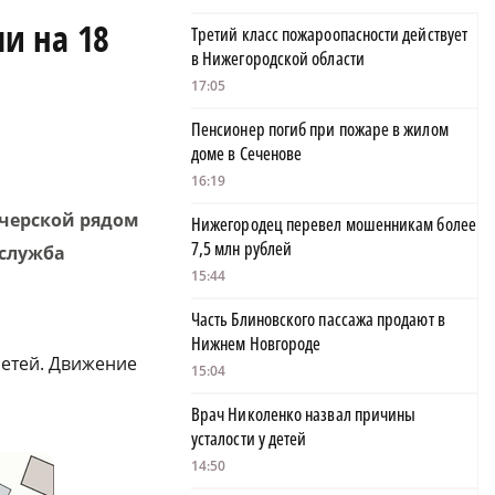
и на 18
Третий класс пожароопасности действует
в Нижегородской области
17:05
Пенсионер погиб при пожаре в жилом
доме в Сеченове
16:19
ечерской рядом
Нижегородец перевел мошенникам более
7,5 млн рублей
-служба
15:44
Часть Блиновского пассажа продают в
Нижнем Новгороде
сетей. Движение
15:04
Врач Николенко назвал причины
усталости у детей
14:50