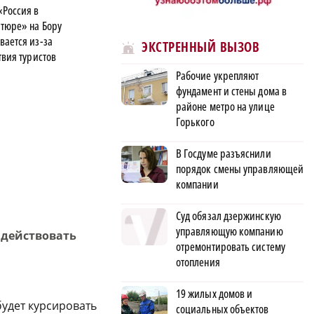
«Россия в
тюре» на Бору
вается из-за
ЭКСТРЕННЫЙ ВЫЗОВ
твия туристов
Рабочие укрепляют
фундамент и стены дома в
районе метро на улице
Горького
В Госдуме разъяснили
порядок смены управляющей
компании
Суд обязал дзержинскую
управляющую компанию
 действовать
отремонтировать систему
отопления
19 жилых домов и
будет курсировать
социальных объектов