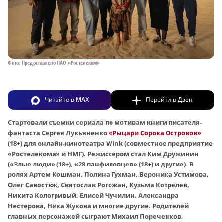
Фото: Предоставлено ПАО «Ростелеком»
Читайте в
MAX
Перейти в
Дзен
Стартовали съемки сериала по мотивам книги писателя-
фантаста Сергея Лукьяненко
«Рыцари Сорока Островов»
(18+) для онлайн-кинотеатра Wink (совместное предприятие
«Ростелекома» и НМГ). Режиссером стал Ким Дружинин
(«Злые люди» (18+), «28 панфиловцев» (18+) и другие). В
ролях Артем Кошман, Полина Гухман, Вероника Устимова,
Олег Савостюк, Святослав Рогожан, Кузьма Котрелев,
Никита Кологривый, Елисей Чучилин, Александра
Нестерова, Ника Жукова и многие другие. Родителей
главных персонажей сыграют Михаил Пореченков,