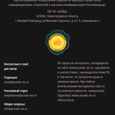
Зарегистрировано Федеральной службой по надзору в сфере связи,
информационных технологий и массовых коммуникаций (Роскомнадзор).
ГАУ НО «НОИЦ»
603006, Нижегородская область,
г.Нижний Новгород, ул.Максима Горького, д.151 Б, помещение 5
Все права на материалы, находящиеся
Контактные e‑mail
на сайте www.pravda-nn.ru, охраняются
для связи:
в соответствии с законодательством РФ,
в том числе, об авторском праве и
Редакция:
смежных правах. При любом
news@pravda-nn.ru
использовании материалов сайта и
Рекламный отдел:
сателлитных проектов, гиперссылка
sheptunova@pravda-nn.ru
(hyperlink) www.pravda-nn.ru
обязательна.
Общие вопросы:
info@pravda-nn.ru