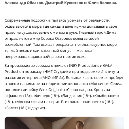
Александр Обласов, Дмитрий Куличков и Юлия Волкова.
Современные подростки, пытаясь убежать от реальности,
оказываются в мире, где каждый день нужно доказывать свое
право на существование с мечом в руке. Главный герой Дима
отправляется в мир Сорока Островов вслед за своей
возлюбленной. Там всегда прекрасная погода, лазурное море,
теплый песок и единственный минус — жестокая
непрекращающаяся война всех против всех.
За производство сериала отвечают INEY Productions и GALA
Production по заказу «НМГ Студии» и при поддержке Института
развития интернета (АНО «ИРИ»). Большая часть съемок пройдет
в новом павильоне на территории кинопарка «Москино». Сериал
пополнит линейку Wink Originals («Слово пацана. Кровь на
асфальте» (18+), «Фишер» (18+), «Ландыши» (18+), «Комбинация»
(18+), «Москва слезам не верит. Все только начинается» (18+),
«Балет» (18+) и другие).