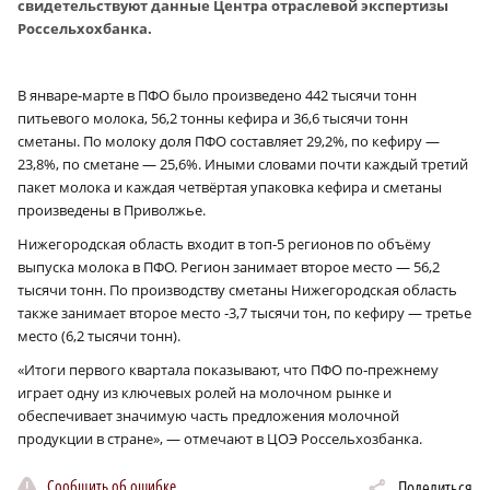
свидетельствуют данные Центра отраслевой экспертизы
Россельхохбанка.
В январе-марте в ПФО было произведено 442 тысячи тонн
питьевого молока, 56,2 тонны кефира и 36,6 тысячи тонн
сметаны. По молоку доля ПФО составляет 29,2%, по кефиру —
23,8%, по сметане — 25,6%. Иными словами почти каждый третий
пакет молока и каждая четвёртая упаковка кефира и сметаны
произведены в Приволжье.
Нижегородская область входит в топ‑5 регионов по объёму
выпуска молока в ПФО. Регион занимает второе место — 56,2
тысячи тонн. По производству сметаны Нижегородская область
также занимает второе место ‑3,7 тысячи тон, по кефиру — третье
место (6,2 тысячи тонн).
«Итоги первого квартала показывают, что ПФО по‑прежнему
играет одну из ключевых ролей на молочном рынке и
обеспечивает значимую часть предложения молочной
продукции в стране», — отмечают в ЦОЭ Россельхозбанка.
Сообщить об ошибке
Поделиться