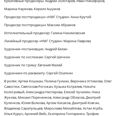
Креативные продюсеры: Андрей Золотарев, Иван Никифоров,
Марина Наумова, Кирилл Ашумов
Продюсер постпродакшн «НМГ Студии»: Анна Крутий
Продюсер постпродакшн: Максим Абрамов
Исполнительный продюсер: Галина Нахимовская
Линейный продюсер «НМГ Студии»: Марина Лаврова
Художник-постановщик: Андрей Белан
Художник по костюмам: Сергей Шичкин
Художник по гриму: Евгения Малай
Художники по реквизиту: Сергей Охапкин
В ролях: Артем Кошман, Полина Гухман, Вероника Устимова, Олег
Савостюк, Святослав Рогожан, Кузьма Котрелев, Никита
Кологривый, Александра Нестерова, Елисей Чучилин, Ника
Жукова, Михаил Пореченков, Александр Обласов, Дмитрий
Куличков, Юлия Волкова, Артем Кисаков, Дмитрий Ковган,
Владимир Сарапульцев, Мирослава Михайлова, Астан Агрба,
Илья Куруч, Арсений Вейс, Екатерина Гонтаренко, Трофим