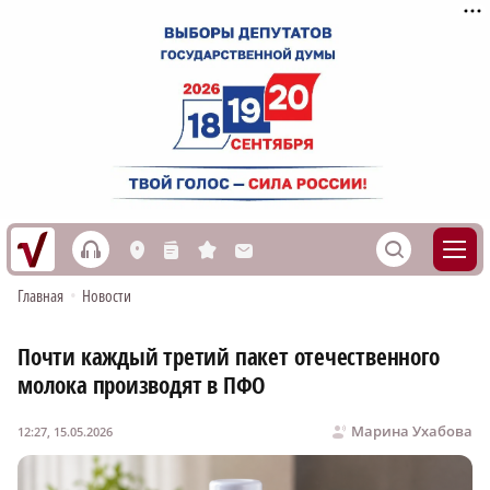
h
S
L
n
s
M
Главная
•
Новости
Почти каждый третий пакет отечественного
молока производят в ПФО
Марина Ухабова
12:27, 15.05.2026