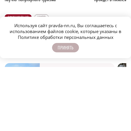
ОФИЦИАЛЬНО
ЦИПР
Используя сайт pravda-nn.ru, Вы соглашаетесь с
использованием файлов cookie, которые указаны в
Все о реализации национальных проектов в Нижегородской
Политике обработки персональных данных
области — в разделе
"Нацпроекты- людям"
ПРИНЯТЬ
ПОДПИСЫВАЙТЕСЬ НА НАШИ
КАНАЛЫ В MAX И TELEGRAM:
НИЖЕГОРОДСКАЯ ПРАВДА
Быстро, честно, точно. И ничего лишнего
МОЛОДЕЖЬ МЕНЯЕТ МИР