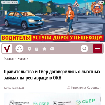
СОЦРЕКЛАМА
h
S
L
n
s
M
Главная
•
Новости
Правительство и Сбер договорились о льготных
займах на реставрацию ОКН
Кристина Корецкая
12:49, 19.05.2026