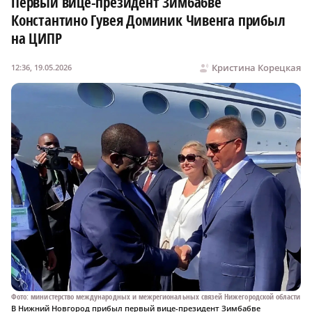
Первый вице-президент Зимбабве
Константино Гувея Доминик Чивенга прибыл
на ЦИПР
Кристина Корецкая
12:36, 19.05.2026
Фото: министерство международных и межрегиональных связей Нижегородской области
В Нижний Новгород прибыл первый вице-президент Зимбабве