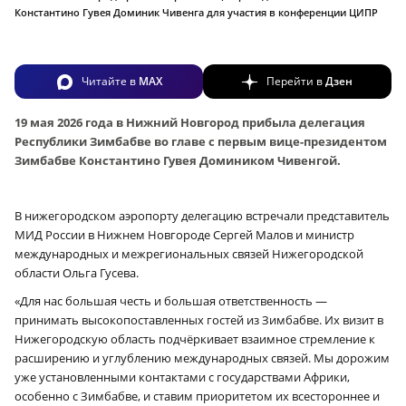
Константино Гувея Доминик Чивенга для участия в конференции ЦИПР
Читайте в
MAX
Перейти в
Дзен
19 мая 2026 года в Нижний Новгород прибыла делегация
Республики Зимбабве во главе с первым вице-президентом
Зимбабве Константино Гувея Домиником Чивенгой.
В нижегородском аэропорту делегацию встречали представитель
МИД России в Нижнем Новгороде
Сергей Малов
и министр
международных и межрегиональных связей Нижегородской
области
Ольга Гусева
.
«Для нас большая честь и большая ответственность —
принимать высокопоставленных гостей из Зимбабве. Их визит в
Нижегородскую область подчёркивает взаимное стремление к
расширению и углублению международных связей. Мы дорожим
уже установленными контактами с государствами Африки,
особенно с Зимбабве, и ставим приоритетом их всестороннее и