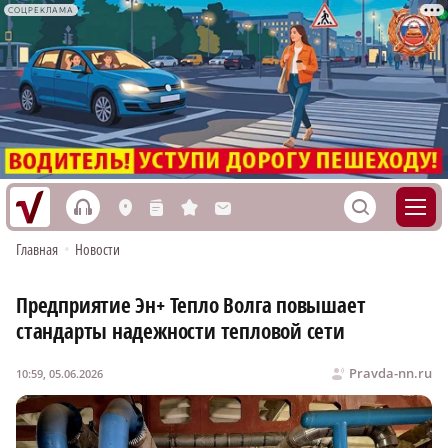
СОЦРЕКЛАМА
h
S
L
n
s
M
Главная
•
Новости
Предприятие Эн+ Тепло Волга повышает
стандарты надежности тепловой сети
Pravda-nn.ru
10:59, 05.06.2026