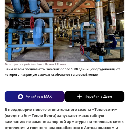
Фото: Пресс-служба Эн+ Тепло Волга\ Т.Яровая
Этим летом специалисты заменят более 1000 единиц оборудования, от
которого напрямую зависит стабильное теплоснабжение
Читайте в
MAX
Перейти в
Дзен
В преддверии нового отопительного сезона «Теплосети»
(входят в Эн+ Тепло Волга) запускают масштабную
кампанию по замене запорной арматуры на тепловых сетях
отопления и горячего водоснабжения в Автозаводском и