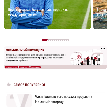
Нижегородская бегунья стала первой на
Город ид
международном турнире
Нижний?
САМОЕ ПОПУЛЯРНОЕ
Часть Блиновского пассажа продают в
Нижнем Новгороде