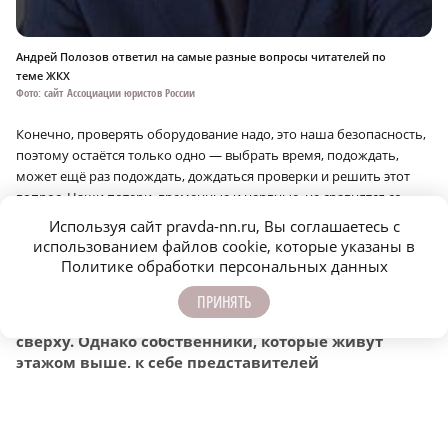
Андрей Полозов ответил на самые разные вопросы читателей по
теме ЖКХ
Фото: сайт Ассоциации юристов России
Конечно, проверять оборудование надо, это наша безопасность,
поэтому остаётся только одно — выбрать время, подождать,
может ещё раз подождать, дождаться проверки и решить этот
вопрос. Наши потери, временные и нервные, не сравнятся со
взрывом или отравлением угарным газом.
Используя сайт pravda-nn.ru, Вы соглашаетесь с
использованием файлов cookie, которые указаны в
Соседское дело
Политике обработки персональных данных
Вопрос от нашего читателя: в течение
—
ПРИНЯТЬ
нескольких лет его квартиру заливают соседи
сверху. Однако собственники, которые живут
этажом выше, к себе представителей
управляющей компании не пускают. Что делать в
такой ситуации?