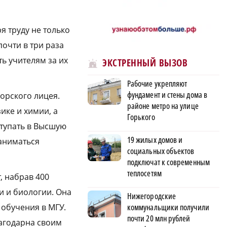
я труду не только
почти в три раза
ь учителям за их
ЭКСТРЕННЫЙ ВЫЗОВ
Рабочие укрепляют
фундамент и стены дома в
орского лицея.
районе метро на улице
ике и химии, а
Горького
ступать в Высшую
19 жилых домов и
заниматься
социальных объектов
подключат к современным
теплосетям
, набрав 400
и и биологии. Она
Нижегородские
коммунальщики получили
обучения в МГУ.
почти 20 млн рублей
лагодарна своим