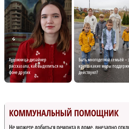
Художница-дизайнер
Быть многодетной семьёй – 
рассказала, как выделиться на
круто: какие меры поддерж
фоне других
действуют?