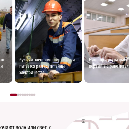
это
Лучший электромонтёр области
Нижегородец разрабо
ки
пытается разгадать тайны
первый в стране лега
электричества