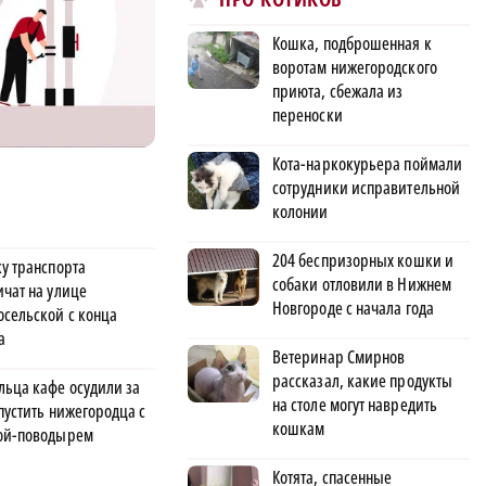
Кошка, подброшенная к
воротам нижегородского
приюта, сбежала из
переноски
Кота-наркокурьера поймали
сотрудники исправительной
колонии
204 беспризорных кошки и
ку транспорта
собаки отловили в Нижнем
ичат на улице
Новгороде с начала года
осельской с конца
а
Ветеринар Смирнов
рассказал, какие продукты
льца кафе осудили за
на столе могут навредить
пустить нижегородца с
кошкам
ой-поводырем
Котята, спасенные