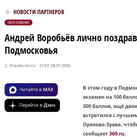
Новости МирТесен
НОВОСТИ ПАРТНЕРОВ
ОБРАЗОВАНИЕ
Андрей Воробьёв лично поздрав
Подмосковья
Pravda-nn.ru
17:07, 08.07.2026
В этом году в Подм
Читайте в
MAX
экзамен на 100 балл
Перейти в
Дзен
300 баллов, ещё дво
встретился с лучши
Орехово-Зуева, что
сообщает
360.ru
.