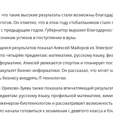
 что такие высокие результаты стали возможны благодар
агогов. Он отметил, что в этом году стобалльников стало 
с предыдущим годом. Губернатор выразил благодарност
кникам успехов в поступлении в вузы.
ихся результатов показал Алексей Майоров из Электрог
по четырём предметам: математике, русскому языку, физ
нформатике. Алексей увлекается спортом и планирует по
акультет бизнес-информатики. Он рассказал, что хочет 
 бизнесу внедрять IT-технологии.
з Орехово-Зуева также показала впечатляющий результат
едметам: русскому языку, профильной математике, хими
нженером-биотехнологом и рассматривает возможность 
то начала готовиться к экзаменам с девятого класса и б