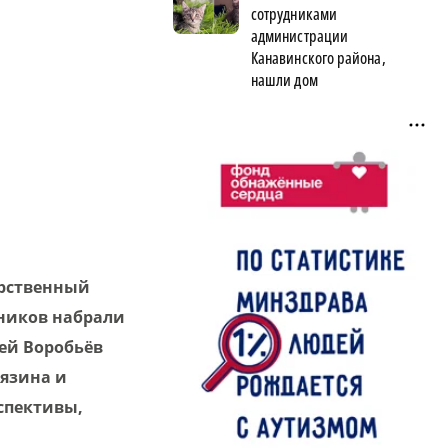
сотрудниками
администрации
Канавинского района,
нашли дом
арственный
ьников набрали
рей Воробьёв
язина и
спективы,