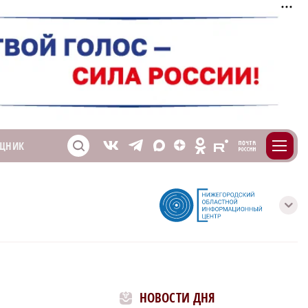
m
T
O
ЩНИК
Z
X
E
S
V
с
НОВОСТИ ДНЯ