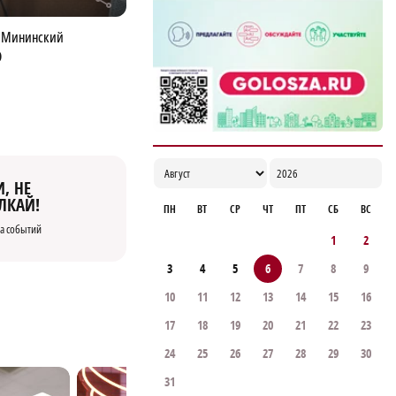
в Мининский
Э
, НЕ
ЛКАЙ!
ПН
ВТ
СР
ЧТ
ПТ
СБ
ВС
а событий
1
2
3
4
5
6
7
8
9
10
11
12
13
14
15
16
17
18
19
20
21
22
23
24
25
26
27
28
29
30
31