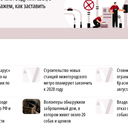
арус»
Строительство новых
Стоян
о на
станций нижегородского
огран
ии по
метро планируют закончить
Красн
к 2028 году
август
роде
Волонтеры обнаружили
Владе
р РФ и
заброшенный дом, в
отказ 
котором живет около 20
собак
сти
собак и щенков