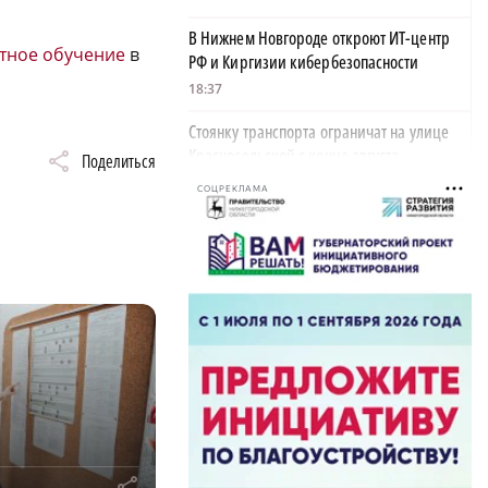
В Нижнем Новгороде откроют ИТ-центр
тное обучение
в
РФ и Киргизии кибербезопасности
18:37
Стоянку транспорта ограничат на улице
Красносельской с конца августа
Поделиться
18:37
СОЦРЕКЛАМА
Волонтеры обнаружили заброшенный
дом, в котором живет около 20 собак и
щенков
18:02
В Нижегородской области наградили
более 40 организаций к Дню строителя
17:57
Садыр Жапаров и Глеб Никитин провели
рабочую встречу в Киргизии
r
17:38