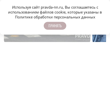
Используя сайт pravda-nn.ru, Вы соглашаетесь с
использованием файлов cookie, которые указаны в
Политике обработки персональных данных
Основа будущего: как Нижегородская область
Квартирн
ПРИНЯТЬ
поддерживает семьи с детьми
покупке 
САМОЕ ПОПУЛЯРНОЕ
Детенышу зебры из зоопарка «Лимпопо»