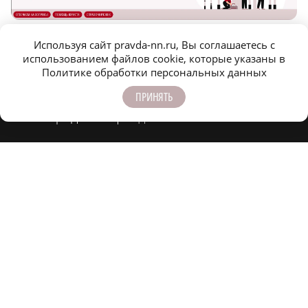
Новости МирТесен
НОВОСТИ ПАРТНЕРОВ
Используя сайт pravda-nn.ru, Вы соглашаетесь с
использованием файлов cookie, которые указаны в
Политике обработки персональных данных
ПРИНЯТЬ
Оформить подписку
Конференц-зал
Заказать рекламу
Официальные документы
Спецпроекты
Редакция
Фотобанк
m
T
O
Z
X
E
V
info@pravda-nn.ru
8 (831) 233-94-53