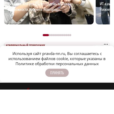
Остаться или уехать? Молодежь оценила
ИТ-кампу
возможности Нижнего Новгорода
Нижнем 
Используя сайт pravda-nn.ru, Вы соглашаетесь с
использованием файлов cookie, которые указаны в
Политике обработки персональных данных
Новости МирТесен
ПРИНЯТЬ
НОВОСТИ ПАРТНЕРОВ