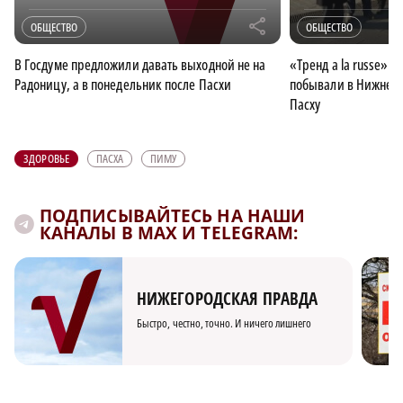
r
ОБЩЕСТВО
ОБЩЕСТВО
В Госдуме предложили давать выходной не на
«Тренд a la russe»:
Радоницу, а в понедельник после Пасхи
побывали в Нижнем 
Пасху
ЗДОРОВЬЕ
ПАСХА
ПИМУ
ПОДПИСЫВАЙТЕСЬ НА НАШИ
КАНАЛЫ В MAX И TELEGRAM:
НИЖЕГОРОДСКАЯ ПРАВДА
Быстро, честно, точно. И ничего лишнего