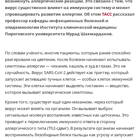
возникнуть аллергические реакции. Это связано с тем, что
вирус существенно влияет на иммунную систему и может
спровоцировать развитие аллергии. Об этом
ТАСС
рассказал
профессор кафедры инфекционных болезней и
эпидемиологии Института клинической медицины
Пироговского университета Мурад Шахмарданов.
По словам учёного, многие пациенты, которые ранее спокойно
реагировали на цветение, после болезни начинают испытывать
симптомы аллергии — чихание, кашель и зуд в глазах. Это не
случайность. Вирус SARS-CoV‑2 действует как триггер, который
запускает активацию тучных клеток — особых клеток иммунной
системы. Эти клетки начинают выделять гистамин — вещество,
которое вызывает аллергические симптомы.
Кроме того, существует ещё один механизм, через который
вирус может влиять на организм. Он вызывает выброс
сигнальных молекул воспаления, известных как цитокины. Это
приводит к переключению иммунного ответа в сторону
аллергического типа (Th2-сдвиг). В результате организм начинает
воспринимать безобидные белки пыльцы как угрозу и запускает