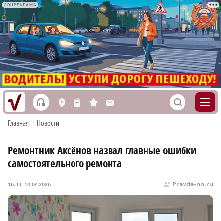
СОЦРЕКЛАМА
h
S
L
n
s
M
Главная
•
Новости
Ремонтник Аксёнов назвал главные ошибки
самостоятельного ремонта
Pravda-nn.ru
16:33, 10.04.2026