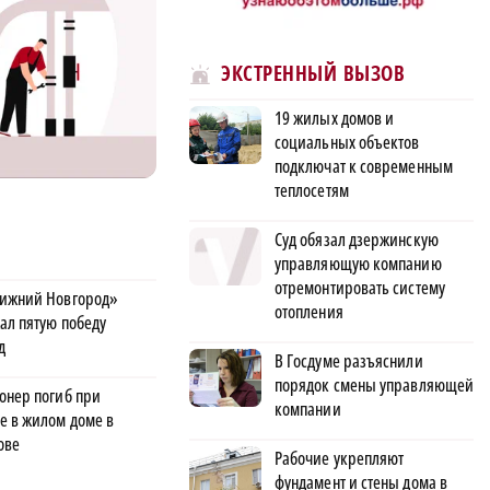
ЭКСТРЕННЫЙ ВЫЗОВ
19 жилых домов и
социальных объектов
подключат к современным
теплосетям
Суд обязал дзержинскую
управляющую компанию
отремонтировать систему
ижний Новгород»
отопления
ал пятую победу
д
В Госдуме разъяснили
порядок смены управляющей
онер погиб при
компании
е в жилом доме в
ове
Рабочие укрепляют
фундамент и стены дома в