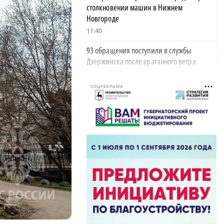
столкновении машин в Нижнем
Новгороде
11:40
93 обращения поступили в службы
Дзержинска после ураганного ветра
10:28
СОЦРЕКЛАМА
350 пар поженились в Нижегородской
области в «красивую дату»
10:05
Деревянное здание загорелось от удара
×
молнии в Борском районе
09:42
Глеб Никитин обратился к строителям в
День строителя
06:00
ФК «Нижний Новгород» одержал пятую