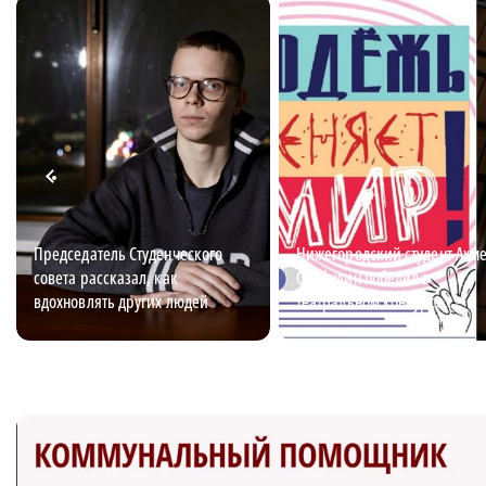
Председатель Студенческого
Нижегородский студент Ахм
совета рассказал, как
Сайфулин победил в
вдохновлять других людей
театральном конкурсе
«Табуретка»