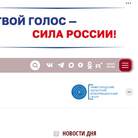
m
T
O
Z
X
E
S
V
с
НОВОСТИ ДНЯ