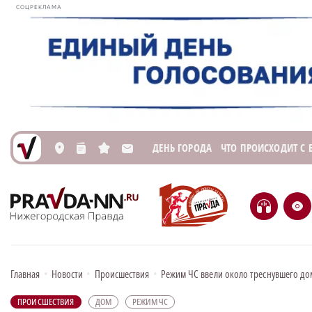
СОЦРЕКЛАМА
ДЕНЬ ГОРОДА
ЧТО ПРОИСХОДИТ С
L
n
s
M
H
e
Главная
•
Новости
•
Происшествия
•
Режим ЧС ввели около треснувшего до
ПРОИСШЕСТВИЯ
ДОМ
РЕЖИМ ЧС