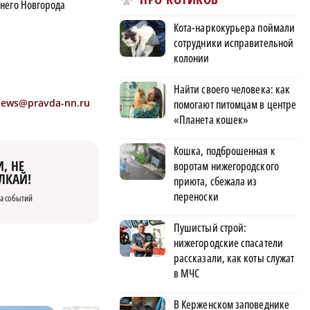
него Новгорода
Кота-наркокурьера поймали
сотрудники исправительной
колонии
Найти своего человека: как
news@pravda-nn.ru
помогают питомцам в центре
«Планета кошек»
Кошка, подброшенная к
, НЕ
воротам нижегородского
ЛКАЙ!
приюта, сбежала из
переноски
а событий
Пушистый строй:
нижегородские спасатели
рассказали, как коты служат
в МЧС
В Керженском заповеднике