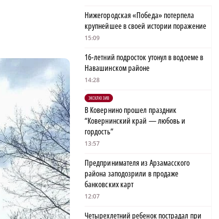
Нижегородская «Победа» потерпела
крупнейшее в своей истории поражение
15:09
16-летний подросток утонул в водоеме в
Навашинском районе
14:28
ЭКСКЛЮЗИВ
В Ковернино прошел праздник
“Ковернинский край — любовь и
гордость”
13:57
Предпринимателя из Арзамасского
района заподозрили в продаже
банковских карт
12:07
Четырехлетний ребенок пострадал при