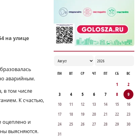
победу подряд
21:08
54 на улице
образовалась
ПН
ВТ
СР
ЧТ
ПТ
СБ
ВС
ано аварийным.
1
2
, в том числе
3
4
5
6
7
8
9
анием. К счастью,
10
11
12
13
14
15
16
17
18
19
20
21
22
23
е оцеплено и
24
25
26
27
28
29
30
ины выясняются.
31