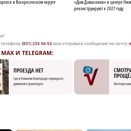
орелся в Воскресенском округе
«Дом Дамаскина» в центре Ниж
реконструируют к 2027 году
я?
о телефону
(831) 233-94-53
или отправьте сообщение на почту
MAX И TELEGRAM:
СМОТРИ
ПРОЕЗДА НЕТ
ПРОЩЁ
Где в Нижнем Новгороде перекрыто
движение транспорта
Фотохроник