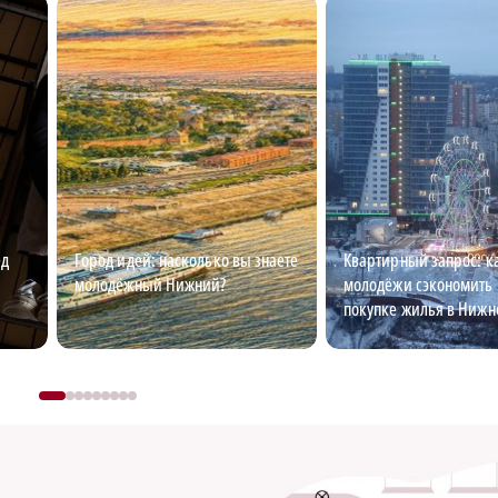
ед
Город идей: насколько вы знаете
Квартирный запрос: к
молодёжный Нижний?
молодёжи сэкономить 
покупке жилья в Нижн
Новгороде