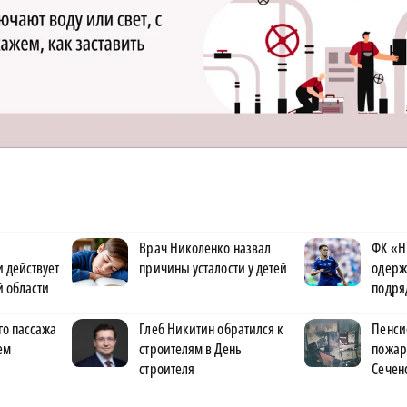
Врач Николенко назвал
ФК «Н
 действует
причины усталости у детей
одерж
 области
подря
го пассажа
Глеб Никитин обратился к
Пенси
ем
строителям в День
пожар
строителя
Сечен