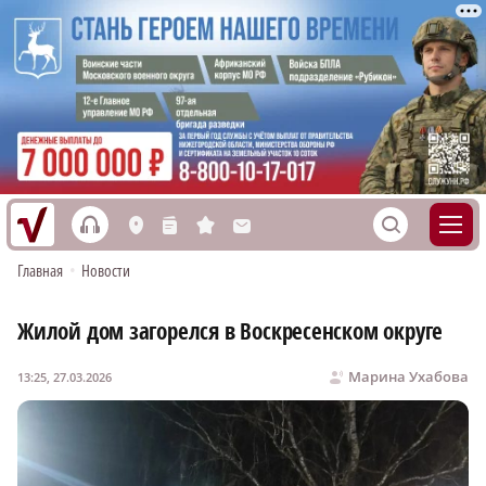
h
S
L
n
s
M
Главная
•
Новости
Жилой дом загорелся в Воскресенском округе
Марина Ухабова
13:25, 27.03.2026