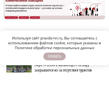
САМОЕ ПОПУЛЯРНОЕ
Используя сайт pravda-nn.ru, Вы соглашаетесь с
использованием файлов cookie, которые указаны в
Часть Блиновского пассажа продают в
Политике обработки персональных данных
Нижнем Новгороде
ПРИНЯТЬ
Парк «Россия в миниатюре» на Бору
закрывается из-за отсутствия туристов
Нижегородец перевел мошенникам более
7,5 млн рублей
У нижегородских абитуриентов стали
популярны инженерные направления