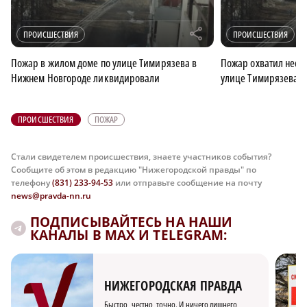
r
ПРОИСШЕСТВИЯ
ПРОИСШЕСТВИЯ
Пожар в жилом доме по улице Тимирязева в
Пожар охватил неско
Нижнем Новгороде ликвидировали
улице Тимирязева
ПРОИСШЕСТВИЯ
ПОЖАР
Стали свидетелем происшествия, знаете участников события?
Сообщите об этом в редакцию "Нижегородской правды" по
телефону
(831) 233-94-53
или отправьте сообщение на почту
news@pravda-nn.ru
ПОДПИСЫВАЙТЕСЬ НА НАШИ
КАНАЛЫ В MAX И TELEGRAM:
НИЖЕГОРОДСКАЯ ПРАВДА
Быстро, честно, точно. И ничего лишнего