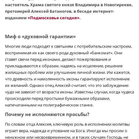
настоятель Храма святого князя Владимира в Новогирееве,
протоиерей Алексей Батаногов, в беседе интернет-
изданием
«Подмосковье сегодня»
.
Миф о «духовной гарантии»
Многие люди подходят к святыням с потребительским настроем,
воспринимая их как своего рода духовный «банкомат». Они
ставят свечи перед иконами, делают пожертвования и
прикладываются к образам, надеясь на исцеление, решение
жилищных проблем или улучшение личной жизни. Им кажется,
что древность и намоленность иконы гарантируют исполнение
их желаний. Однако отец Алексей считает, что это заблуждение:
чудо не зависит от возраста иконы. Известны случаи, когда чудеса
происходили перед простыми бумажными образами,
напечатанными на полиграфическом станке.
Почему не исполняются просьбы?
По словам отца Алексея, ключевую роль в исполнении молитвы
играет вера, надежда и упование на Бога. Иногда мы просим о
ненужном или несвоевременном, и в таких случаях Господь не