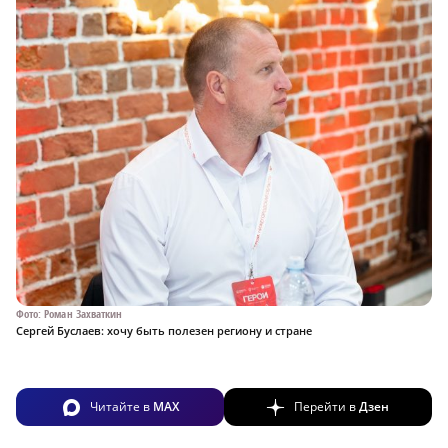
Фото: Роман Захваткин
Сергей Буслаев: хочу быть полезен региону и стране
Читайте в
MAX
Перейти в
Дзен