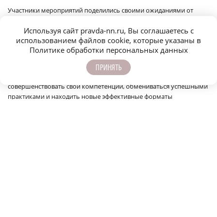
Участники мероприятий поделились своими ожиданиями от
обучения.
Используя сайт pravda-nn.ru, Вы соглашаетесь с
«Работа с семьями действующих участников СВО и ветеранов
использованием файлов cookie, которые указаны в
боевых действий требует постоянного профессионального
Политике обработки персональных данных
развития, глубокого понимания потребностей этой категории
граждан и современных подходов к сопровождению. Такие
ПРИНЯТЬ
обучающие семинары позволяют специалистам
совершенствовать свои компетенции, обмениваться успешными
практиками и находить новые эффективные форматы
взаимодействия с семьями. Особенно ценно, что все
инструменты можно будет сразу отработать на практических
занятиях и применять в дальнейшей работе», — отметила
директор Комплексного центра социального обслуживания
населения Лукояновского муниципального округа Ольга
Королева.
Сообщить об ошибке
Поделиться