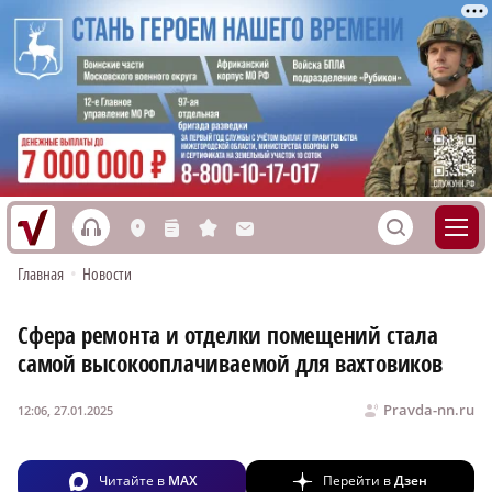
h
S
L
n
s
M
Главная
•
Новости
Сфера ремонта и отделки помещений стала
самой высокооплачиваемой для вахтовиков
Pravda-nn.ru
12:06, 27.01.2025
Читайте в
MAX
Перейти в
Дзен