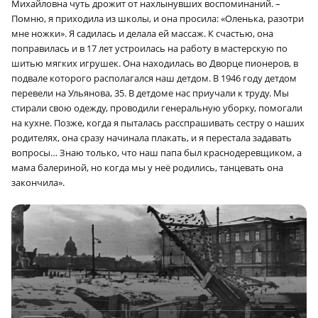
Михайловна чуть дрожит от нахлынувших воспоминаний. –
Помню, я приходила из школы, и она просила: «Оленька, разотри
мне ножки». Я садилась и делала ей массаж. К счастью, она
поправилась и в 17 лет устроилась на работу в мастерскую по
шитью мягких игрушек. Она находилась во Дворце пионеров, в
подвале которого располагался наш детдом. В 1946 году детдом
перевели на Ульянова, 35. В детдоме нас приучали к труду. Мы
стирали свою одежду, проводили генеральную уборку, помогали
на кухне. Позже, когда я пыталась расспрашивать сестру о наших
родителях, она сразу начинала плакать, и я перестала задавать
вопросы… Знаю только, что наш папа был краснодеревщиком, а
мама балериной, но когда мы у неё родились, танцевать она
закончила».