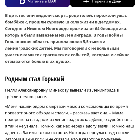
Читайте в
MAX
Перейти в
Дзен
В детстве они видели смерть родителей, пережили ужас
бомбёжек, прошли суровую школу жизни в детдомах.
Сегодня в Нижнем Новгороде проживают 64 блокадника,
которые были вывезены из Ленинграда. В годы войны
Горьковская область приняла около 5,5 тысячи
ленинградских детей. Мы поговорили с невольными
участниками тех трагических событий, которые и сейчас
отзываются болью в их душах
.
Родным стал Горький
Нелли Александровну Минакову вывезли из Ленинграда в
трёхлетнем возрасте.
«Меня нашли рядом с мёртвой мамой комсомольцы во время
поквартирного обхода и спасли, – рассказывает она. – Мама
похоронена на одном из ленинградских кладбищ, о судьбе папы
я так и не узнала. Помню, как нас через Ладогу везли. Помню наш
адрес на Васильевском острове. Но когда вернулась туда после
детдома в 1959 году, мне сказали, что в квартире родителей