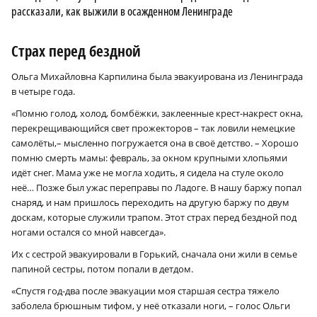
рассказали, как выжили в осажденном Ленинграде
Страх перед бездной
Ольга Михайловна Карпилина была эвакуирована из Ленинграда
в четыре года.
«Помню голод, холод, бомбёжки, заклеенные крест-накрест окна,
перекрещивающийся свет прожекторов – так ловили немецкие
самолёты,– мысленно погружается она в своё детство. – Хорошо
помню смерть мамы: февраль, за окном крупными хлопьями
идёт снег. Мама уже не могла ходить, я сидела на стуле около
неё… Позже был ужас переправы по Ладоге. В нашу баржу попал
снаряд, и нам пришлось переходить на другую баржу по двум
доскам, которые служили трапом. Этот страх перед бездной под
ногами остался со мной навсегда».
Их с сестрой эвакуировали в Горький, сначала они жили в семье
папиной сестры, потом попали в детдом.
«Спустя год-два после эвакуации моя старшая сестра тяжело
заболела брюшным тифом, у неё отказали ноги, – голос Ольги