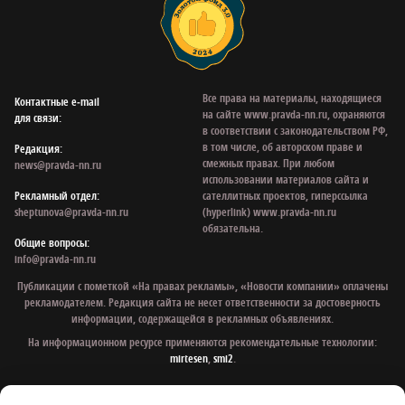
Все права на материалы, находящиеся
Контактные e‑mail
на сайте www.pravda-nn.ru, охраняются
для связи:
в соответствии с законодательством РФ,
в том числе, об авторском праве и
Редакция:
смежных правах. При любом
news@pravda-nn.ru
использовании материалов сайта и
Рекламный отдел:
сателлитных проектов, гиперссылка
sheptunova@pravda-nn.ru
(hyperlink) www.pravda-nn.ru
обязательна.
Общие вопросы:
info@pravda-nn.ru
Публикации с пометкой «На правах рекламы», «Новости компании» оплачены
рекламодателем. Редакция сайта не несет ответственности за достоверность
информации, содержащейся в рекламных объявлениях.
На информационном ресурсе применяются рекомендательные технологии:
mirtesen
,
smi2
.