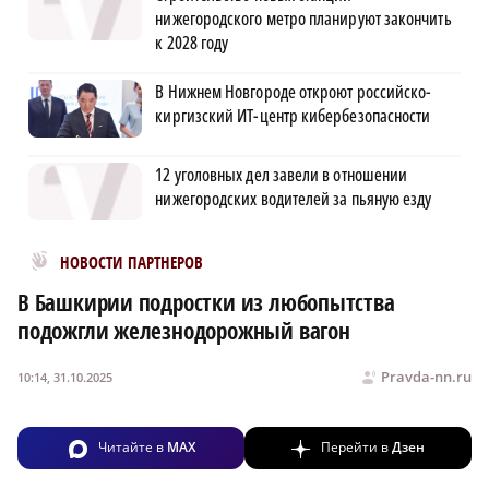
нижегородского метро планируют закончить
к 2028 году
В Нижнем Новгороде откроют российско-
киргизский ИТ-центр кибербезопасности
12 уголовных дел завели в отношении
нижегородских водителей за пьяную езду
Новости МирТесен
НОВОСТИ ПАРТНЕРОВ
В Башкирии подростки из любопытства
подожгли железнодорожный вагон
Pravda-nn.ru
10:14, 31.10.2025
Читайте в
MAX
Перейти в
Дзен