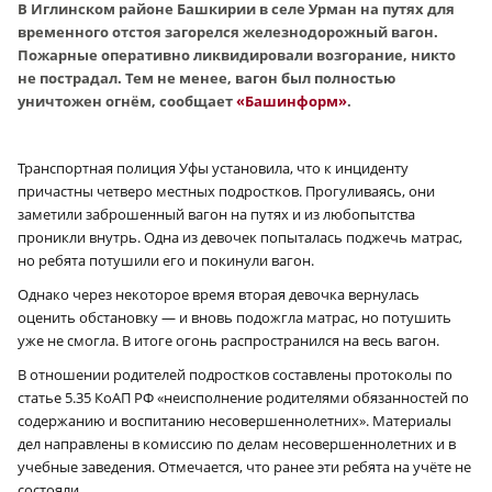
В Иглинском районе Башкирии в селе Урман на путях для
временного отстоя загорелся железнодорожный вагон.
Пожарные оперативно ликвидировали возгорание, никто
не пострадал. Тем не менее, вагон был полностью
уничтожен огнём, сообщает
«Башинформ»
.
Транспортная полиция Уфы установила, что к инциденту
причастны четверо местных подростков. Прогуливаясь, они
заметили заброшенный вагон на путях и из любопытства
проникли внутрь. Одна из девочек попыталась поджечь матрас,
но ребята потушили его и покинули вагон.
Однако через некоторое время вторая девочка вернулась
оценить обстановку — и вновь подожгла матрас, но потушить
уже не смогла. В итоге огонь распространился на весь вагон.
В отношении родителей подростков составлены протоколы по
статье 5.35 КоАП РФ «неисполнение родителями обязанностей по
содержанию и воспитанию несовершеннолетних». Материалы
дел направлены в комиссию по делам несовершеннолетних и в
учебные заведения. Отмечается, что ранее эти ребята на учёте не
состояли.