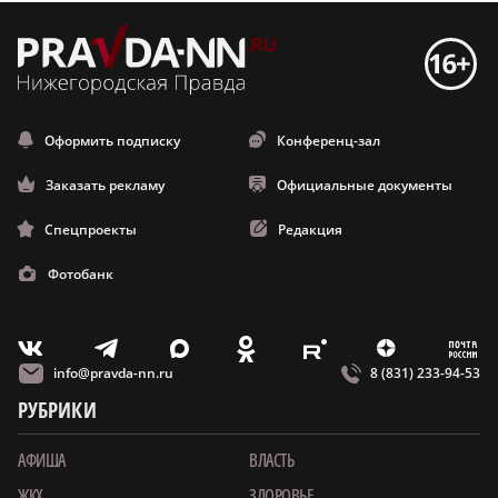
Оформить подписку
Конференц-зал
Заказать рекламу
Официальные документы
Спецпроекты
Редакция
Фотобанк
m
T
O
Z
X
E
V
info@pravda-nn.ru
8 (831) 233-94-53
РУБРИКИ
АФИША
ВЛАСТЬ
ЖКХ
ЗДОРОВЬЕ