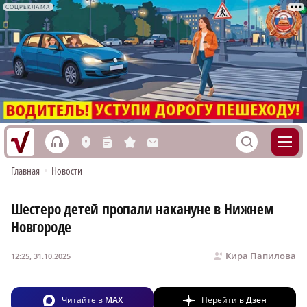
СОЦРЕКЛАМА
h
S
L
n
s
M
Главная
•
Новости
Шестеро детей пропали накануне в Нижнем
Новгороде
Кира Папилова
12:25, 31.10.2025
Читайте в
MAX
Перейти в
Дзен