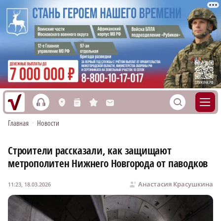
h
S
L
n
s
M
Главная
•
Новости
Строители рассказали, как защищают
метрополитен Нижнего Новгорода от паводков
Анастасия Красушкина
11:23, 18.03.2026