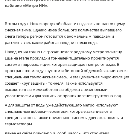
паблике «Метро НН».
В этом году в Нижегородской области выдалась по-настоящему
снежная зима. Однако из-за большого количества выпавшего
снега теперь регион готовится к аномальным паводкам и
рассчитывает, какие района наводнит талая вода.
Наводнения точно не грозят нижегородскому метрополитену.
Еще на этапе прокладки тоннелей тщательно проектируется
система гидроизоляции, которая защищает метро от воды. В
пространство между грунтом и бетонной обделкой закачивается
специальная тампонажная смесь, и эта цементная гидроизоляция
создает «круг защиты» тоннеля. Также используется
высокоточная железобетонная обделка с резиновыми
уплотнителями для защиты от проникновения грунтовых вод.
А для защиты от воды уже действующего метро используют
специальные добавки-герметики, которые закачивают в
трещины и швы, также применяют системы дренажа, помпы и
гермозатворы.
Ранее на сайте pravda-nn.ru сообщалось, что строители