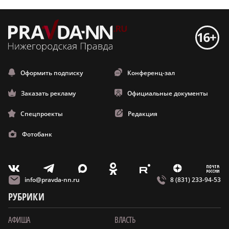
Оформить подписку
Конференц-зал
Заказать рекламу
Официальные документы
Спецпроекты
Редакция
Фотобанк
m
T
O
Z
X
E
V
info@pravda-nn.ru
8 (831) 233-94-53
РУБРИКИ
АФИША
ВЛАСТЬ