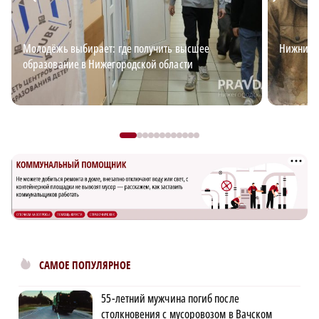
Молодёжь выбирает: где получить высшее
Нижний д
образование в Нижегородской области
САМОЕ ПОПУЛЯРНОЕ
55-летний мужчина погиб после
столкновения с мусоровозом в Вачском