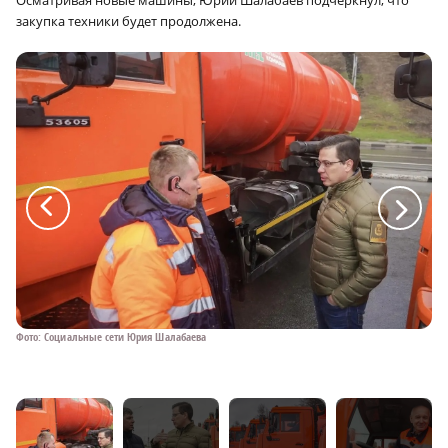
закупка техники будет продолжена.
a
a
Фото: Социальные сети Юрия Шалабаева
Фо