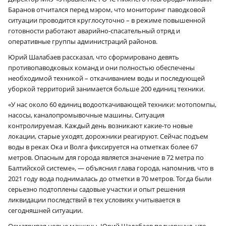
Баранов отчитался перед мэром, что мониторинг паводковой
ситуации проводится круглосуточно – в режиме повышенной
готовности работают аварийно-спасательный отряд и
оперативные группы администраций районов.
Юрий Шалабаев рассказал, что сформировано девять
противопаводковых команд и они полностью обеспечены
необходимой техникой – откачиванием воды и последующей
уборкой территорий занимается больше 200 единиц техники.
«У нас около 60 единиц водооткачивающей техники: мотопомпы,
насосы, каналопромывочные машины. Ситуация
контролируемая. Каждый день возникают какие-то новые
локации, старые уходят, дорожники реагируют. Сейчас подъем
воды в реках Ока и Волга фиксируется на отметках более 67
метров. Опасным для города является значение в 72 метра по
Балтийской системе», — объяснил глава города, напомнив, что в
2021 году вода поднималась до отметки в 70 метров. Тогда были
серьезно подтоплены садовые участки и опыт решения
ликвидации последствий в тех условиях учитывается в
сегодняшней ситуации.
Осматривая новые машины, Юрий Шалабаев подчеркнул, что