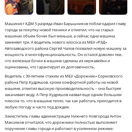
Машинист КДМ 5 разряда Иван Барышников поблагодарил главу
города за покупку новой техники и отметил, что на старых
машинах объем бочек был меньше, а сейчас одна машина
заменяет три. А водитель нового илососа из МБУ «РЭД»
Автозаводского района Сергей Чалов похвалил новую машину за
мощность и многофункциональность. Он остался доволен тем,
что железные бочки в машине сделаны из нержавейки и
оцинкованы, что гарантирует их долговечность.
Водитель с 30-летним стажем из МБУ «Дорожник» Сормовского
района Петр Кудряшов, кроме комфортной работы на новой
машине, отметил высокую производительность – она быстрее
закачивает воду. А Петр Кудряшов назвал еще одним большим
плюсом то, что в машине тепло, так как работать приходится в
любую погоду и часто под дождем.
Заместитель главы администрации Нижнего Новгорода Антон
Максимов отчитался, что дорожники полностью выполняют
поручение главы города и работают в усиленном режиме: