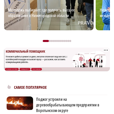
Молодёжь выбирает: где получить высшее
Нижегоро
образование в Нижегородской области
междуна
САМОЕ ПОПУЛЯРНОЕ
Поджог устроили на
деревообрабатывающем предприятии в
Воротынском округе