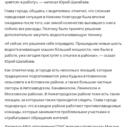
«рвётся» в работу», — написал Юрий Шалабаев.
Глава города, общаясь с водителями, отметил, что сложная
паводковая ситуация в Нижнем Новгороде была вполне
ожидаема после того, как зимой количество выпавшего снега
побило все рекорды. Поэтому было принято решение
дополнительно закупить водооткачивающую технику.
«И сейчас это решение себя оправдало. Пришедшие новые шесть
водооткачивающих машин бо́льшей мощности, чем были в
работе, уже сегодня приступят к откачке в районах», — сказал
Юрий Шалабаев.
Как отметил мэр, в городе есть несколько локаций, которые
традиционно подтапливаются: река Кудьма в Новинском
сельсовете и в Кстовском районе, а также большие частные
секторы в Автозаводском, Канавинском, Ленинском и
Московском районах. В Нижегородском районе тоже есть такие
локации, за которыми также приходится следить. Глава города
подчеркнул, что в каждом районе работают противопаводковые
команды, которые занимаются проблемными участками и
отрабатывают обращения жителей.
Директор МКУ «Управление ГОЧС Нижнего Новгорода» Михаил