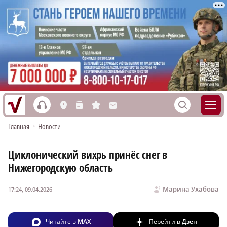
h
S
L
n
s
M
Главная
•
Новости
Циклонический вихрь принёс снег в
Нижегородскую область
Марина Ухабова
17:24, 09.04.2026
Читайте в
MAX
Перейти в
Дзен