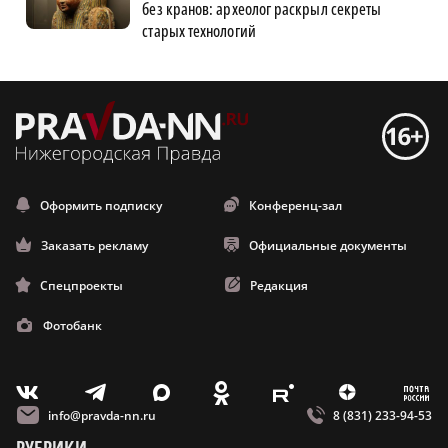
без кранов: археолог раскрыл секреты
старых технологий
Оформить подписку
Конференц-зал
Заказать рекламу
Официальные документы
Спецпроекты
Редакция
Фотобанк
m
T
O
Z
X
E
V
info@pravda-nn.ru
8 (831) 233-94-53