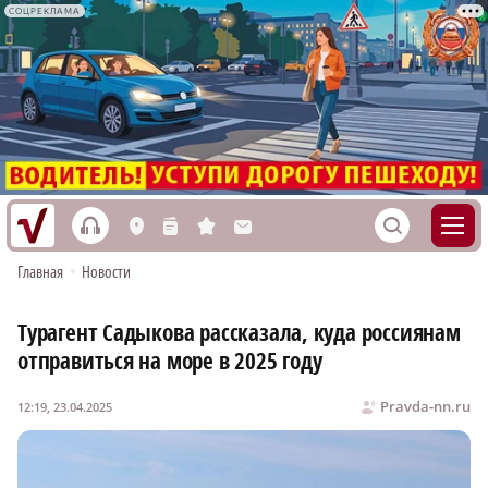
СОЦРЕКЛАМА
h
S
L
n
s
M
Главная
•
Новости
Турагент Садыкова рассказала, куда россиянам
отправиться на море в 2025 году
Pravda-nn.ru
12:19, 23.04.2025