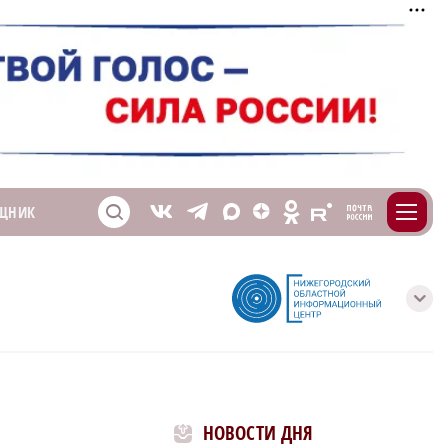
m
T
O
ЩНИК
Z
X
E
S
V
с
НОВОСТИ ДНЯ