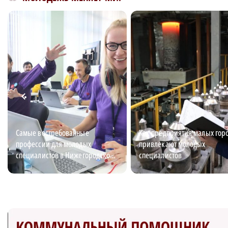
Самые востребованные
Как предприятия малых гор
профессии для молодых
привлекают молодых
специалистов в Нижегородской
специалистов
области