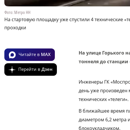
Фото: Метро НН
На стартовую площадку уже спустили 4 технические 
проходки
На улице Горького н
Читайте в
MAX
тоннеля до станции
Перейти в
Дзен
Инженеры ГК «Моспрое
день уже произведен 
технических «телеги»
В ближайшее время пл
диаметром 6,2 метра 
блокоукладчиком.