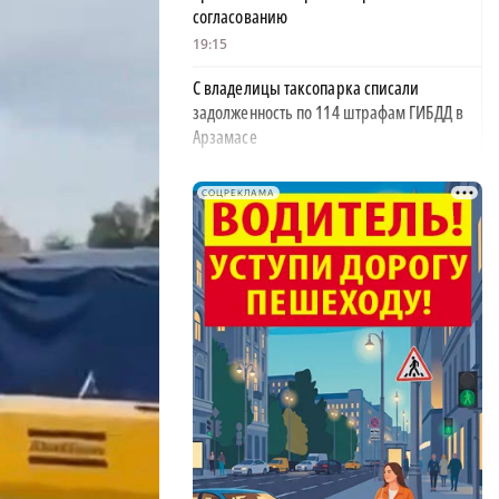
согласованию
19:15
С владелицы таксопарка списали
задолженность по 114 штрафам ГИБДД в
Арзамасе
19:02
СОЦРЕКЛАМА
На 12 млрд рублей уменьшился госдолг
Нижегородской области
18:39
В Нижегородской области тестируют
дроны для контроля сброса мусора
18:37
В Нижегородской области выделят 10 млн
рублей на поддержку «СВОё дело»
18:08
34 млрд рублей направят на поддержку