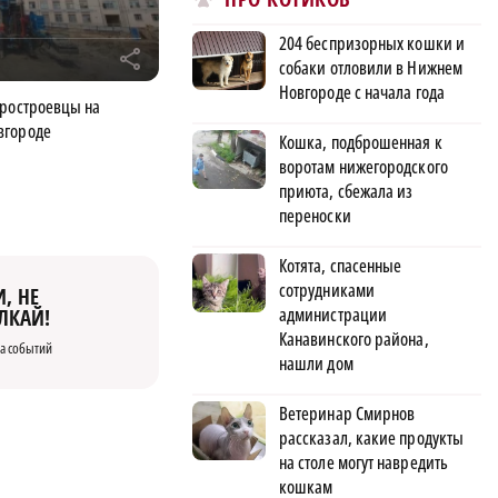
204 беспризорных кошки и
r
собаки отловили в Нижнем
Новгороде с начала года
тростроевцы на
вгороде
Кошка, подброшенная к
воротам нижегородского
приюта, сбежала из
переноски
Котята, спасенные
сотрудниками
, НЕ
администрации
ЛКАЙ!
Канавинского района,
а событий
нашли дом
Ветеринар Смирнов
рассказал, какие продукты
на столе могут навредить
кошкам