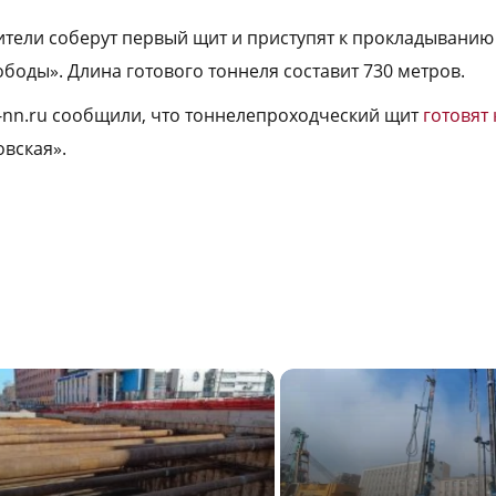
ители соберут первый щит и приступят к прокладыванию
боды». Длина готового тоннеля составит 730 метров.
a-nn.ru сообщили, что тоннелепроходческий щит
готовят 
овская».