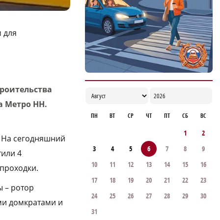
нижегородских семей в этом году
18:03
 для
троительства
а Метро НН.
ПН
ВТ
СР
ЧТ
ПТ
СБ
ВС
1
2
. На сегодняшний
3
4
5
6
7
8
9
тили 4
10
11
12
13
14
15
16
проходки.
17
18
19
20
21
22
23
 – ротор
24
25
26
27
28
29
30
ми домкратами и
31