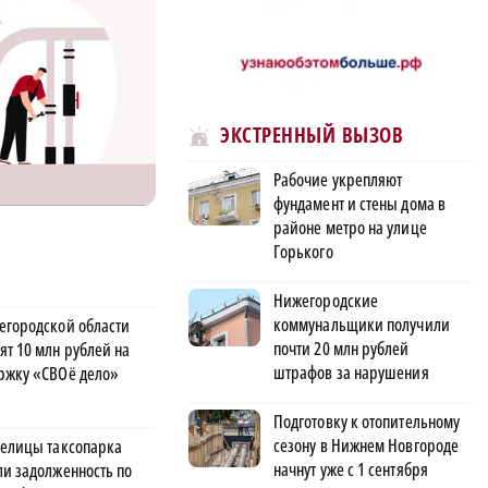
ЭКСТРЕННЫЙ ВЫЗОВ
Рабочие укрепляют
фундамент и стены дома в
районе метро на улице
Горького
Нижегородские
коммунальщики получили
егородской области
почти 20 млн рублей
ят 10 млн рублей на
штрафов за нарушения
ржку «СВОё дело»
Подготовку к отопительному
сезону в Нижнем Новгороде
делицы таксопарка
начнут уже с 1 сентября
ли задолженность по