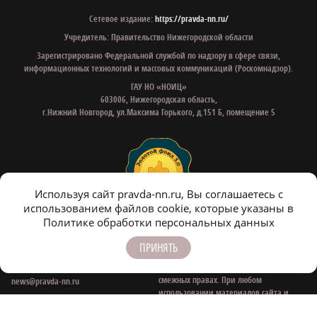
Сетевое издание:
https://pravda-nn.ru/
Учредитель: Правительство Нижегородской области
Зарегистрировано Федеральной службой по надзору в сфере связи,
информационных технологий и массовых коммуникаций (Роскомнадзор).
ГАУ НО «НОИЦ»
603006, Нижегородская область,
г.Нижний Новгород, ул.Максима Горького, д.151 Б, помещение 5
Используя сайт pravda-nn.ru, Вы соглашаетесь с
использованием файлов cookie, которые указаны в
Политике обработки персональных данных
Все права на материалы, находящиеся
Контактные e‑mail
на сайте www.pravda-nn.ru, охраняются
для связи:
ПРИНЯТЬ
в соответствии с законодательством РФ,
в том числе, об авторском праве и
Редакция:
смежных правах. При любом
news@pravda-nn.ru
использовании материалов сайта и
Рекламный отдел:
сателлитных проектов, гиперссылка