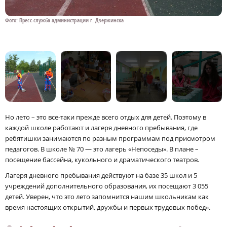
Фото: Пресс-служба администрации г. Дзержинска
Ф
Но лето – это все-таки прежде всего отдых для детей. Поэтому в
каждой школе работают и лагеря дневного пребывания, где
ребятишки занимаются по разным программам под присмотром
педагогов. В школе № 70 — это лагерь «Непоседы». В плане –
посещение бассейна, кукольного и драматического театров.
Лагеря дневного пребывания действуют на базе 35 школ и 5
учреждений дополнительного образования, их посещают 3 055
детей. Уверен, что это лето запомнится нашим школьникам как
время настоящих открытий, дружбы и первых трудовых побед».