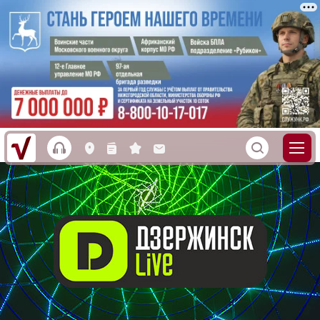
h
S
L
n
s
M