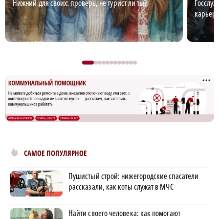
Нижний для своих: проверь, не турист ли ты?
Госслуж
карьер
САМОЕ ПОПУЛЯРНОЕ
Пушистый строй: нижегородские спасатели
рассказали, как коты служат в МЧС
Найти своего человека: как помогают