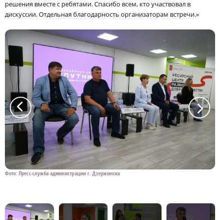
решения вместе с ребятами. Спасибо всем, кто участвовал в
дискуссии. Отдельная благодарность организаторам встречи.»
a
a
Фото: Пресс-служба администрации г. Дзержинска
Ф