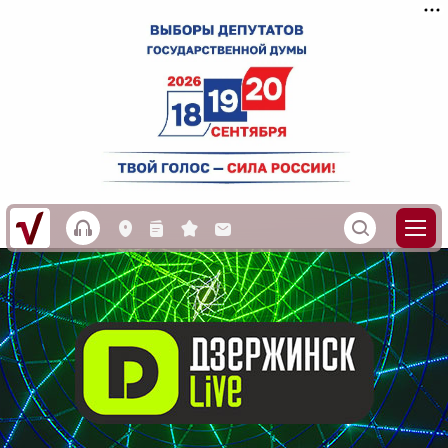
h
S
L
n
s
M