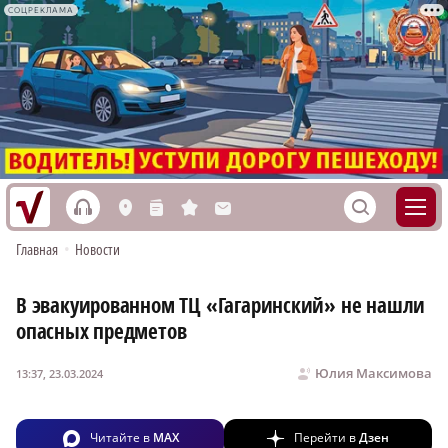
СОЦРЕКЛАМА
h
S
L
n
s
M
Главная
•
Новости
В эвакуированном ТЦ «Гагаринский» не нашли
опасных предметов
Юлия Максимова
13:37, 23.03.2024
Читайте в
MAX
Перейти в
Дзен