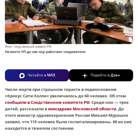
Фото: Следственный комитет РФ
На месте ЧП до сих пор работают следователи
Читайте в
MAX
Перейти в
Дзен
Число жертв при страшном теракте в подмосковном
«Крокус Сити Холле» увеличилось до 60 человек. Об этом
сообщили в Следственном комитете РФ
. Среди них — трое
детей, рассказали в
минздраве Московской области
. До
этого министр здравоохранения России Михаил Мурашко
заявил, что 115 человек были госпитализированы. 60 из них
находятся в тяжелом состоянии.