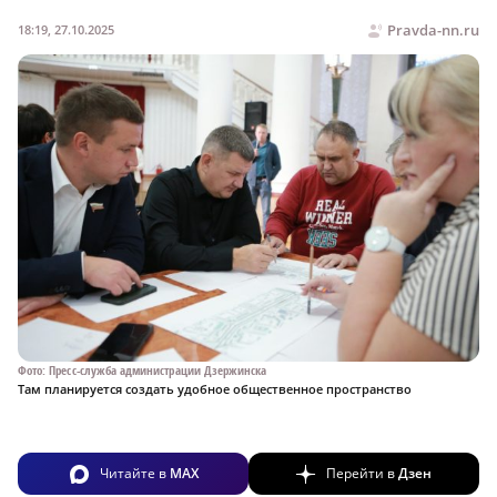
Pravda-nn.ru
18:19, 27.10.2025
Фото: Пресс-служба администрации Дзержинска
Там планируется создать удобное общественное пространство
Читайте в
MAX
Перейти в
Дзен